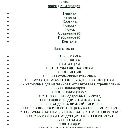
Назад
Логин
/
Регистрация
Главная
Каталог
Корзина
Новости
Поиск
Сравнение (
0
)
Избранное (
0
)
Контакты
Наш каталог
0.02 8 МАРТА
0.03. ПАСХА
0.04. АКЦИИ
0.1 ПОСУДА ОДНОРАЗОВАЯ
0.1.0 ПИКНИК
0.1.1 Газ уголь спички клей свечи
0.1.1 РУКАВ,ПЕРГАМЕНТ,ФОЛЬГА,ПЛЕНКА ПИЩЕВАЯ
0.2 Расходные для магазинов/Скотч/Технич-ая стрейч пленка
0.2.00 Канцелярия
0.2.01 Пакеты (20скл)
0.2.01.ПАКЕТЫ Подарочные 3й склад
1.00.ЖИДКОСТЬ ДЛЯ СНЯТИЯ ЛАКА
1.01.03. СРЕДСТВА ЛИЧНОЙ ГИГИЕНЫ
2.00.1 САЛФЕТКА И ПОЛОТЕНЦА БУМАЖНЫЕ PERO 21ск
2.00.2 БУМАЖНАЯ ПРОДУКЦИЯ BATIST/СЕМЬЯ И КОМФОРТ
2.00.2 БУМАЖНАЯ ПРОДУКЦИЯ ТМ SOFFIONE скл21
2.00.3 DALAN
2.00.3 Нэфис