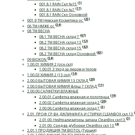
(1)
001.8.1 RAIN Скл №15
(17)
001.8.1 RAIN Скл №7
001.8.1 RAIN Скл Основной
(23)
001.9 ТМ Невская Косметика ос
(34)
06 ТМ НМЖК ос
08 ТМ ВЕСНА
(67)
08.1 ТМ ВЕСНА склад 7
(12)
08.2 ТМ ВЕСНА склад 13
(42)
08.2 ТМ ВЕСНА склад 15
(63)
08.2 ТМ ВЕСНА склад Основной
(34)
09 BIOKON
1.00.01 ХИМИЯ 2 (осн.скл)
1.00.01.3 Уход за лицом и телом
(14)
1.00.03 ХИМИЯ 2 (13 скл)
(20)
2.00.0 БЫТОВАЯ ХИМИЯ 13 СКЛАД
(11)
2.00.0 БЫТОВАЯ ХИМИЯ флэш 7 СКЛАД
2.00.00.САЛФЕТКИ ВЛАЖНЫЕ
(19)
2.00.01.Салфетка влажная и полотенца
(20)
2.00.02 Салфетка влажная склад 2
(3)
2.00.06.Салфетка влажная склад 7
2.01. ПРОФ СР-ВА Д/КЛИНИНГА И СТИРКИ СLEANBOX скл 13
(3)
2.01.00. Нейтрализаторы запаха CleanBox скл13
(4)
2.01.00. Сред-ва д/уборки CleanBox скл 13
2.01.1 ПРОДУКЦИЯ ТМ BIOTOL (Турция)