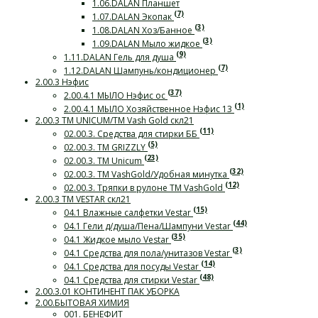
1.06.DALAN Планшет
(7)
1.07.DALAN Экопак
(3)
1.08.DALAN Хоз/Банное
(3)
1.09.DALAN Мыло жидкое
(9)
1.11.DALAN Гель для душа
(7)
1.12.DALAN Шампунь/кондиционер
2.00.3 Нэфис
(37)
2.00.4.1 МЫЛО Нэфис ос
(1)
2.00.4.1 МЫЛО Хозяйственное Нэфис 13
2.00.3 ТМ UNICUM/ТМ Vash Gold скл21
(11)
02.00.3. Средства для стирки ББ
(5)
02.00.3. ТМ GRIZZLY
(23)
02.00.3. ТМ Unicum
(32)
02.00.3. ТМ VashGold/Удобная минутка
(12)
02.00.3. Тряпки в рулоне ТМ VashGold
2.00.3 ТМ VESTAR скл21
(15)
04.1 Влажные салфетки Vestar
(44)
04.1 Гели д/душа/Пена/Шампуни Vestar
(35)
04.1 Жидкое мыло Vestar
(3)
04.1 Средства для пола/унитазов Vestar
(14)
04.1 Средства для посуды Vestar
(48)
04.1 Средства для стирки Vestar
2.00.3.01 КОНТИНЕНТ ПАК УБОРКА
2.00.БЫТОВАЯ ХИМИЯ
001. БЕНЕФИТ