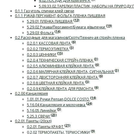
4.02.ПОСУДА ДЛЯ КЕМПИНГА
5.09.33.02.ТАРЕЛКИ ПЛАСТИК, НАБОРЫ НА ПРИРОДУ
0.1.1 Газ уголь спички клей свечи
0.1.1 РУКАВ,ПЕРГАМЕНТ,ФОЛЬГА,ПЛЕНКА ПИЩЕВАЯ
(12)
5.29.01 ПЛЕНКА ПИЩЕВАЯ
(19)
5.29.02 Рукава/Пергамент/Бумага д/выпечки
(14)
5.29.03 Фольга
0.2 Расходные для магазинов/Скотч/Технич-ая стрейч пленка
(6)
0.2.0.1 КАССОВАЯ ЛЕНТА
(5)
0.2.0.2 ТЕРМОЭТИКЕТКА
(15)
0.2.0.3 ЦЕННИКИ
(3)
0.2.0.4 ТЕХНИЧЕСКАЯ СТРЕЙЧ-ПЛЕНКА
(6)
0.2.0.5 АЛЮМИНЕВАЯ КЛЕЙКАЯ ЛЕНТА
(3)
0.2.0.6 МАЛЯРНАЯ КЛЕЙКАЯ ЛЕНТА, СИГНАЛЬНАЯ
(6)
0.2.0.7 ДВУСТОРОННЯЯ КЛЕЙКАЯ ЛЕНТА
(5)
0.2.0.8 ЦВЕТНАЯ КЛЕЙКАЯ ЛЕНТА
(6)
0.2.0.9 КЛЕЙКАЯ ЛЕНТА ДЛЯ РЕМОНТА
0.2.00 Канцелярия
(14)
1.01.01.Ручки Pensan,DOLCE COSTO
(24)
5.16.04 Канцелярия и мелочевка
(5)
5.16.05 Линейки
(23)
5.25.3 СВЕЧИ
0.2.01 Пакеты (20скл)
(21)
0.2.01 Пакеты КРАФТ
(9)
0.2.02 ТЕРМОПАКЕТЫ, ТЕРМОСУМКИ