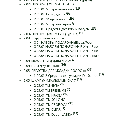
2.01.2 ПРОДУКЦИЯ ТМ TEX PREMIUM (Турция)
2.022. ПРОДУКЦИЯ ТМ АЛАБИНО
(21)
2.01.01. Уход за волосами
(6)
2.01.02. Гели д/душа
(16)
2.01.03. Жидкое мыло
(2)
2.01.04. Уходовая серия
(19)
2.01.05. Средства д/стирки и посуды
(1)
2.032. ПРОДУКЦИЯ ТМ EZEL(Турция)
2.04 Подарочные наборы
0.01 НАБОРЫ ПОДАРОЧНЫЕ муж 7скл
0.02.05 НАБОРЫ ПОДАРОЧНЫЕ Жен 13скл
0.02.05 НАБОРЫ ПОДАРОЧНЫЕ Жен 15скл
(1)
0.02.05 НАБОРЫ ПОДАРОЧНЫЕ Жен 7скл
(2)
2.04. KRASA ГЕЛИ д/душа KRASA
(66)
2.04. ГЕЛИ д/душа 15/ос
(30)
2.05. СРЕДСТВА ДЛЯ УКЛАДКИ ВОЛОС ос
(19)
1.00.01.2 Средства для укладки Глобал ос
(20)
2.05. ШАМПУНИ.БАЛЬЗАМЫ СКЛ 7
(2)
2.05.01 ТМ NIVEA
(4)
2.05.01 ТМ TRESEMME
(34)
2.05.01. ТМ KRASSA
2.05.01. ТМ SO LONG
(21)
2.05.01. ТМ СВОБОДА
(8)
2.05.01. ТМ CLEAR
(38)
2.05.01. ТМ Dabur VATIKA