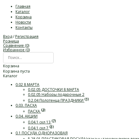
Главная
Каталог
Корзина
Новости
Контакты
Вход
/
Регистрация
Розница
Сравнение (
0
)
Избранное (
0
)
Корзина
Корзина пуста
Каталог
0.02 8 МАРТА
0.02.05 ДОСТОЧКИ 8 МАРТА
0.02.05 Наборы подарочные 2
(1)
0.2.04 Полотенца ПРАЗДНИКИ
0.03. ПАСХА
(2)
ПАСХА
0.04. АКЦИИ
(7)
0.04.1 скл 13
(3)
0.04.1 скл 7
0.1 ПОСУДА ОДНОРАЗОВАЯ
5.28.01 ПЛАСТИКОВАЯ ПОСУДА(стаканы,тарелки,вилки,лож