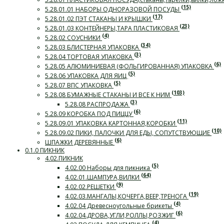
(15)
5.28.01.01 НАБОРЫ ОДНОРАЗОВОЙ ПОСУДЫ
(17)
5.28.01.02 ПЭТ СТАКАНЫ И КРЫШКИ
(23)
5.28.01.03 КОНТЕЙНЕРЫ,ТАРА ПЛАСТИКОВАЯ
(4)
5.28.02 СОУСНИКИ
(34)
5.28.03 БЛИСТЕРНАЯ УПАКОВКА
(3)
5.28.04 ТОРТОВАЯ УПАКОВКА
(6)
5.28.05 АЛЮМИНИЕВАЯ (ФОЛЬГИРОВАННАЯ) УПАКОВКА
(5)
5.28.06 УПАКОВКА ДЛЯ ЯИЦ
(5)
5.28.07 ВПС УПАКОВКА
(103)
5.28.08 БУМАЖНЫЕ СТАКАНЫ И ВСЕ К НИМ
(3)
5.28.08 РАСПРОДАЖА
(6)
5.28.09 КОРОБКА ПОД ПИЦЦУ
(11)
5.28.09.01 УПАКОВКА КАРТОННАЯ,КОРОБКИ
(10)
5.28.09.02 ПИКИ, ПАЛОЧКИ ДЛЯ ЕДЫ, СОПУТСТВУЮЩИЕ
(6)
ШПАЖКИ ДЕРЕВЯННЫЕ
0.1.0 ПИКНИК
4.02.ПИКНИК
(5)
4.02.00 Наборы для пикника
(64)
4.02.01.ШАМПУРА,ВИЛКИ
(9)
4.02.02.РЕШЕТКИ
(19)
4.02.03.МАНГАЛЫ,КОЧЕРГА,ВЕЕР,ТРЕНОГА
(4)
4.02.04 Древесноугольные брикеты
(6)
4.02.04.ДРОВА,УГЛИ,РОЛЛЫ,РОЗЖИГ
(4)