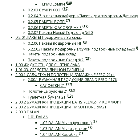
(38)
ТЕРМОСУМКИ
(60)
0.2.03 СУМКИ ХОЗ.
0.2.04 Zip-пакеты/слайдеры/Пакеты для заморозки/Для ва
(7)
0.2.05 ПАКЕТЫ БОПП
(12)
0.2.06 ПАКЕТЫ ФАСОВОЧНЫЕ
0.2.07 Пакеты Новый Год склад №20
0.2.01.ПАКЕТЫ Подарочные 3й склад
(3)
0.2.06 Пакеты подарочные НГ
(
5.22.03 Пакеты подарочные/сумки подарочные склад №20
Пакеты подарочные склад
(23)
Пакеты подарочные Склад №2
1.00.ЖИДКОСТЬ ДЛЯ СНЯТИЯ ЛАКА
1.01.03. СРЕДСТВА ЛИЧНОЙ ГИГИЕНЫ
2.00.1 САЛФЕТКА И ПОЛОТЕНЦА БУМАЖНЫЕ PERO 21ск
2.00.1 БУМАЖНАЯ ПРОДУКЦИЯ GRAND PERO 21СК
(37)
САЛФЕТКИ 21
(12)
Полотенца рулоны 21
(12)
Туалетная бумага 21
2.00.2 БУМАЖНАЯ ПРОДУКЦИЯ BATIST/СЕМЬЯ И КОМФОРТ
2.00.2 БУМАЖНАЯ ПРОДУКЦИЯ ТМ SOFFIONE скл21
2.00.3 DALAN
1.01.DALAN
(3)
1.02.DALAN Мыло (кусковое)
(2)
1.03.DALAN Мыло детское
(1)
1.04.DALAN Коробка