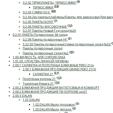
(9)
0.2.02 ТЕРМОПАКЕТЫ, ТЕРМОСУМКИ
(38)
ТЕРМОСУМКИ
(60)
0.2.03 СУМКИ ХОЗ.
0.2.04 Zip-пакеты/слайдеры/Пакеты для заморозки/Для ва
(7)
0.2.05 ПАКЕТЫ БОПП
(12)
0.2.06 ПАКЕТЫ ФАСОВОЧНЫЕ
0.2.07 Пакеты Новый Год склад №20
0.2.01.ПАКЕТЫ Подарочные 3й склад
(3)
0.2.06 Пакеты подарочные НГ
(
5.22.03 Пакеты подарочные/сумки подарочные склад №20
Пакеты подарочные склад
(23)
Пакеты подарочные Склад №2
1.00.ЖИДКОСТЬ ДЛЯ СНЯТИЯ ЛАКА
1.01.03. СРЕДСТВА ЛИЧНОЙ ГИГИЕНЫ
2.00.1 САЛФЕТКА И ПОЛОТЕНЦА БУМАЖНЫЕ PERO 21ск
2.00.1 БУМАЖНАЯ ПРОДУКЦИЯ GRAND PERO 21СК
(37)
САЛФЕТКИ 21
(12)
Полотенца рулоны 21
(12)
Туалетная бумага 21
2.00.2 БУМАЖНАЯ ПРОДУКЦИЯ BATIST/СЕМЬЯ И КОМФОРТ
2.00.2 БУМАЖНАЯ ПРОДУКЦИЯ ТМ SOFFIONE скл21
2.00.3 DALAN
1.01.DALAN
(3)
1.02.DALAN Мыло (кусковое)
(2)
1.03.DALAN Мыло детское