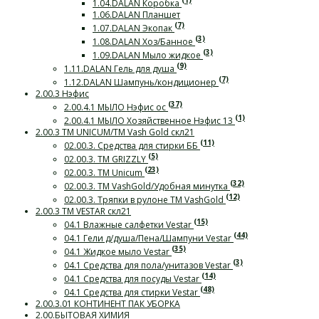
(1)
1.04.DALAN Коробка
1.06.DALAN Планшет
(7)
1.07.DALAN Экопак
(3)
1.08.DALAN Хоз/Банное
(3)
1.09.DALAN Мыло жидкое
(9)
1.11.DALAN Гель для душа
(7)
1.12.DALAN Шампунь/кондиционер
2.00.3 Нэфис
(37)
2.00.4.1 МЫЛО Нэфис ос
(1)
2.00.4.1 МЫЛО Хозяйственное Нэфис 13
2.00.3 ТМ UNICUM/ТМ Vash Gold скл21
(11)
02.00.3. Средства для стирки ББ
(5)
02.00.3. ТМ GRIZZLY
(23)
02.00.3. ТМ Unicum
(32)
02.00.3. ТМ VashGold/Удобная минутка
(12)
02.00.3. Тряпки в рулоне ТМ VashGold
2.00.3 ТМ VESTAR скл21
(15)
04.1 Влажные салфетки Vestar
(44)
04.1 Гели д/душа/Пена/Шампуни Vestar
(35)
04.1 Жидкое мыло Vestar
(3)
04.1 Средства для пола/унитазов Vestar
(14)
04.1 Средства для посуды Vestar
(48)
04.1 Средства для стирки Vestar
2.00.3.01 КОНТИНЕНТ ПАК УБОРКА
2.00.БЫТОВАЯ ХИМИЯ