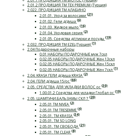
2.01.1 ПРОДУКЦИЯ ТМ BIOTOL (Турция)
2.01.2 ПРОДУКЦИЯ ТМ TEX PREMIUM (Турция)
2.022. ПРОДУКЦИЯ ТМ АЛАБИНО
(21)
2.01.01. Уход за волосами
(6)
2.01.02. Гели д/душа
(16)
2.01.03. Жидкое мыло
(2)
2.01.04. Уходовая серия
(19)
2.01.05. Средства д/стирки и посуды
(1)
2.032. ПРОДУКЦИЯ ТМ EZEL(Турция)
2.04 Подарочные наборы
0.01 НАБОРЫ ПОДАРОЧНЫЕ муж 7скл
0.02.05 НАБОРЫ ПОДАРОЧНЫЕ Жен 13скл
0.02.05 НАБОРЫ ПОДАРОЧНЫЕ Жен 15скл
(1)
0.02.05 НАБОРЫ ПОДАРОЧНЫЕ Жен 7скл
(2)
2.04. KRASA ГЕЛИ д/душа KRASA
(66)
2.04. ГЕЛИ д/душа 15/ос
(30)
2.05. СРЕДСТВА ДЛЯ УКЛАДКИ ВОЛОС ос
(19)
1.00.01.2 Средства для укладки Глобал ос
(20)
2.05. ШАМПУНИ.БАЛЬЗАМЫ СКЛ 7
(2)
2.05.01 ТМ NIVEA
(4)
2.05.01 ТМ TRESEMME
(34)
2.05.01. ТМ KRASSA
2.05.01. ТМ SO LONG
(21)
2.05.01. ТМ СВОБОДА
(8)
2.05.01. ТМ CLEAR