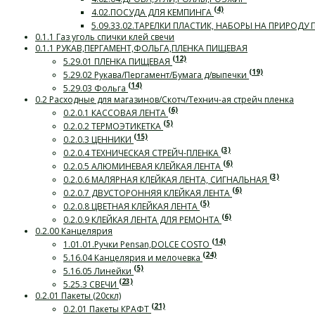
(4)
4.02.ПОСУДА ДЛЯ КЕМПИНГА
5.09.33.02.ТАРЕЛКИ ПЛАСТИК, НАБОРЫ НА ПРИРОДУ
0.1.1 Газ уголь спички клей свечи
0.1.1 РУКАВ,ПЕРГАМЕНТ,ФОЛЬГА,ПЛЕНКА ПИЩЕВАЯ
(12)
5.29.01 ПЛЕНКА ПИЩЕВАЯ
(19)
5.29.02 Рукава/Пергамент/Бумага д/выпечки
(14)
5.29.03 Фольга
0.2 Расходные для магазинов/Скотч/Технич-ая стрейч пленка
(6)
0.2.0.1 КАССОВАЯ ЛЕНТА
(5)
0.2.0.2 ТЕРМОЭТИКЕТКА
(15)
0.2.0.3 ЦЕННИКИ
(3)
0.2.0.4 ТЕХНИЧЕСКАЯ СТРЕЙЧ-ПЛЕНКА
(6)
0.2.0.5 АЛЮМИНЕВАЯ КЛЕЙКАЯ ЛЕНТА
(3)
0.2.0.6 МАЛЯРНАЯ КЛЕЙКАЯ ЛЕНТА, СИГНАЛЬНАЯ
(6)
0.2.0.7 ДВУСТОРОННЯЯ КЛЕЙКАЯ ЛЕНТА
(5)
0.2.0.8 ЦВЕТНАЯ КЛЕЙКАЯ ЛЕНТА
(6)
0.2.0.9 КЛЕЙКАЯ ЛЕНТА ДЛЯ РЕМОНТА
0.2.00 Канцелярия
(14)
1.01.01.Ручки Pensan,DOLCE COSTO
(24)
5.16.04 Канцелярия и мелочевка
(5)
5.16.05 Линейки
(23)
5.25.3 СВЕЧИ
0.2.01 Пакеты (20скл)
(21)
0.2.01 Пакеты КРАФТ