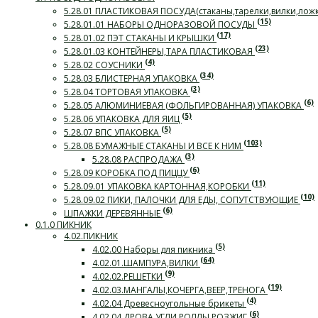
5.28.01 ПЛАСТИКОВАЯ ПОСУДА(стаканы,тарелки,вилки,лож
(15)
5.28.01.01 НАБОРЫ ОДНОРАЗОВОЙ ПОСУДЫ
(17)
5.28.01.02 ПЭТ СТАКАНЫ И КРЫШКИ
(23)
5.28.01.03 КОНТЕЙНЕРЫ,ТАРА ПЛАСТИКОВАЯ
(4)
5.28.02 СОУСНИКИ
(34)
5.28.03 БЛИСТЕРНАЯ УПАКОВКА
(3)
5.28.04 ТОРТОВАЯ УПАКОВКА
(6)
5.28.05 АЛЮМИНИЕВАЯ (ФОЛЬГИРОВАННАЯ) УПАКОВКА
(5)
5.28.06 УПАКОВКА ДЛЯ ЯИЦ
(5)
5.28.07 ВПС УПАКОВКА
(103)
5.28.08 БУМАЖНЫЕ СТАКАНЫ И ВСЕ К НИМ
(3)
5.28.08 РАСПРОДАЖА
(6)
5.28.09 КОРОБКА ПОД ПИЦЦУ
(11)
5.28.09.01 УПАКОВКА КАРТОННАЯ,КОРОБКИ
(10)
5.28.09.02 ПИКИ, ПАЛОЧКИ ДЛЯ ЕДЫ, СОПУТСТВУЮЩИЕ
(6)
ШПАЖКИ ДЕРЕВЯННЫЕ
0.1.0 ПИКНИК
4.02.ПИКНИК
(5)
4.02.00 Наборы для пикника
(64)
4.02.01.ШАМПУРА,ВИЛКИ
(9)
4.02.02.РЕШЕТКИ
(19)
4.02.03.МАНГАЛЫ,КОЧЕРГА,ВЕЕР,ТРЕНОГА
(4)
4.02.04 Древесноугольные брикеты
(6)
4.02.04.ДРОВА,УГЛИ,РОЛЛЫ,РОЗЖИГ