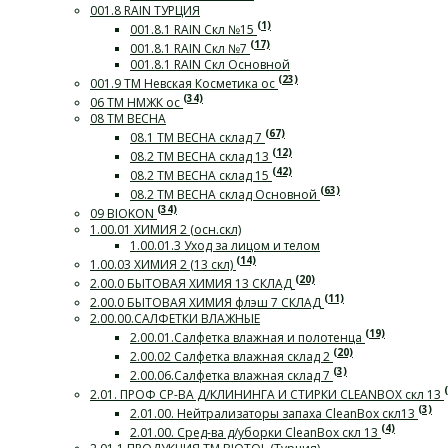
001.8 RAIN ТУРЦИЯ
(1)
001.8.1 RAIN Скл №15
(17)
001.8.1 RAIN Скл №7
001.8.1 RAIN Скл Основной
(23)
001.9 ТМ Невская Косметика ос
(34)
06 ТМ НМЖК ос
08 ТМ ВЕСНА
(67)
08.1 ТМ ВЕСНА склад 7
(12)
08.2 ТМ ВЕСНА склад 13
(42)
08.2 ТМ ВЕСНА склад 15
(63)
08.2 ТМ ВЕСНА склад Основной
(34)
09 BIOKON
1.00.01 ХИМИЯ 2 (осн.скл)
1.00.01.3 Уход за лицом и телом
(14)
1.00.03 ХИМИЯ 2 (13 скл)
(20)
2.00.0 БЫТОВАЯ ХИМИЯ 13 СКЛАД
(11)
2.00.0 БЫТОВАЯ ХИМИЯ флэш 7 СКЛАД
2.00.00.САЛФЕТКИ ВЛАЖНЫЕ
(19)
2.00.01.Салфетка влажная и полотенца
(20)
2.00.02 Салфетка влажная склад 2
(3)
2.00.06.Салфетка влажная склад 7
2.01. ПРОФ СР-ВА Д/КЛИНИНГА И СТИРКИ СLEANBOX скл 13
(3)
2.01.00. Нейтрализаторы запаха CleanBox скл13
(4)
2.01.00. Сред-ва д/уборки CleanBox скл 13