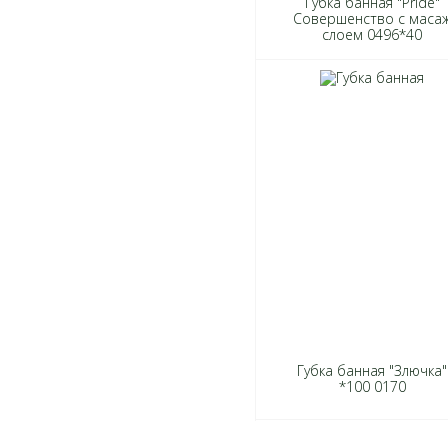
Губка банная "Pride"
Совершенство с маса
слоем 0496*40
Губка банная "Злючка"
*100 0170