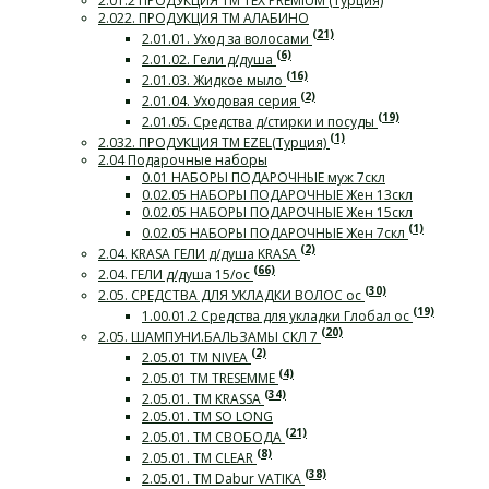
2.01.2 ПРОДУКЦИЯ ТМ TEX PREMIUM (Турция)
2.022. ПРОДУКЦИЯ ТМ АЛАБИНО
(21)
2.01.01. Уход за волосами
(6)
2.01.02. Гели д/душа
(16)
2.01.03. Жидкое мыло
(2)
2.01.04. Уходовая серия
(19)
2.01.05. Средства д/стирки и посуды
(1)
2.032. ПРОДУКЦИЯ ТМ EZEL(Турция)
2.04 Подарочные наборы
0.01 НАБОРЫ ПОДАРОЧНЫЕ муж 7скл
0.02.05 НАБОРЫ ПОДАРОЧНЫЕ Жен 13скл
0.02.05 НАБОРЫ ПОДАРОЧНЫЕ Жен 15скл
(1)
0.02.05 НАБОРЫ ПОДАРОЧНЫЕ Жен 7скл
(2)
2.04. KRASA ГЕЛИ д/душа KRASA
(66)
2.04. ГЕЛИ д/душа 15/ос
(30)
2.05. СРЕДСТВА ДЛЯ УКЛАДКИ ВОЛОС ос
(19)
1.00.01.2 Средства для укладки Глобал ос
(20)
2.05. ШАМПУНИ.БАЛЬЗАМЫ СКЛ 7
(2)
2.05.01 ТМ NIVEA
(4)
2.05.01 ТМ TRESEMME
(34)
2.05.01. ТМ KRASSA
2.05.01. ТМ SO LONG
(21)
2.05.01. ТМ СВОБОДА
(8)
2.05.01. ТМ CLEAR
(38)
2.05.01. ТМ Dabur VATIKA