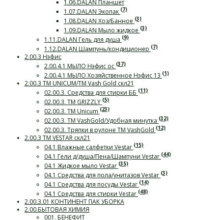
1.06.DALAN Планшет
(7)
1.07.DALAN Экопак
(3)
1.08.DALAN Хоз/Банное
(3)
1.09.DALAN Мыло жидкое
(9)
1.11.DALAN Гель для душа
(7)
1.12.DALAN Шампунь/кондиционер
2.00.3 Нэфис
(37)
2.00.4.1 МЫЛО Нэфис ос
(1)
2.00.4.1 МЫЛО Хозяйственное Нэфис 13
2.00.3 ТМ UNICUM/ТМ Vash Gold скл21
(11)
02.00.3. Средства для стирки ББ
(5)
02.00.3. ТМ GRIZZLY
(23)
02.00.3. ТМ Unicum
(32)
02.00.3. ТМ VashGold/Удобная минутка
(12)
02.00.3. Тряпки в рулоне ТМ VashGold
2.00.3 ТМ VESTAR скл21
(15)
04.1 Влажные салфетки Vestar
(44)
04.1 Гели д/душа/Пена/Шампуни Vestar
(35)
04.1 Жидкое мыло Vestar
(3)
04.1 Средства для пола/унитазов Vestar
(14)
04.1 Средства для посуды Vestar
(48)
04.1 Средства для стирки Vestar
2.00.3.01 КОНТИНЕНТ ПАК УБОРКА
2.00.БЫТОВАЯ ХИМИЯ
001. БЕНЕФИТ