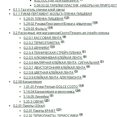
4.02.ПОСУДА ДЛЯ КЕМПИНГА
5.09.33.02.ТАРЕЛКИ ПЛАСТИК, НАБОРЫ НА ПРИРОДУ
0.1.1 Газ уголь спички клей свечи
0.1.1 РУКАВ,ПЕРГАМЕНТ,ФОЛЬГА,ПЛЕНКА ПИЩЕВАЯ
(12)
5.29.01 ПЛЕНКА ПИЩЕВАЯ
(19)
5.29.02 Рукава/Пергамент/Бумага д/выпечки
(14)
5.29.03 Фольга
0.2 Расходные для магазинов/Скотч/Технич-ая стрейч пленка
(6)
0.2.0.1 КАССОВАЯ ЛЕНТА
(5)
0.2.0.2 ТЕРМОЭТИКЕТКА
(15)
0.2.0.3 ЦЕННИКИ
(3)
0.2.0.4 ТЕХНИЧЕСКАЯ СТРЕЙЧ-ПЛЕНКА
(6)
0.2.0.5 АЛЮМИНЕВАЯ КЛЕЙКАЯ ЛЕНТА
(3)
0.2.0.6 МАЛЯРНАЯ КЛЕЙКАЯ ЛЕНТА, СИГНАЛЬНАЯ
(6)
0.2.0.7 ДВУСТОРОННЯЯ КЛЕЙКАЯ ЛЕНТА
(5)
0.2.0.8 ЦВЕТНАЯ КЛЕЙКАЯ ЛЕНТА
(6)
0.2.0.9 КЛЕЙКАЯ ЛЕНТА ДЛЯ РЕМОНТА
0.2.00 Канцелярия
(14)
1.01.01.Ручки Pensan,DOLCE COSTO
(24)
5.16.04 Канцелярия и мелочевка
(5)
5.16.05 Линейки
(23)
5.25.3 СВЕЧИ
0.2.01 Пакеты (20скл)
(21)
0.2.01 Пакеты КРАФТ
(9)
0.2.02 ТЕРМОПАКЕТЫ, ТЕРМОСУМКИ