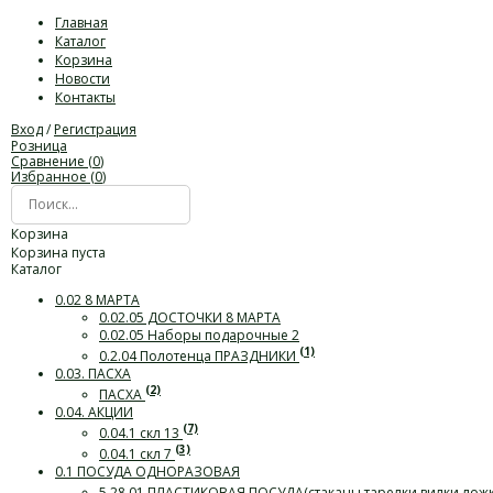
Главная
Каталог
Корзина
Новости
Контакты
Вход
/
Регистрация
Розница
Сравнение (
0
)
Избранное (
0
)
Корзина
Корзина пуста
Каталог
0.02 8 МАРТА
0.02.05 ДОСТОЧКИ 8 МАРТА
0.02.05 Наборы подарочные 2
(1)
0.2.04 Полотенца ПРАЗДНИКИ
0.03. ПАСХА
(2)
ПАСХА
0.04. АКЦИИ
(7)
0.04.1 скл 13
(3)
0.04.1 скл 7
0.1 ПОСУДА ОДНОРАЗОВАЯ
5.28.01 ПЛАСТИКОВАЯ ПОСУДА(стаканы,тарелки,вилки,лож