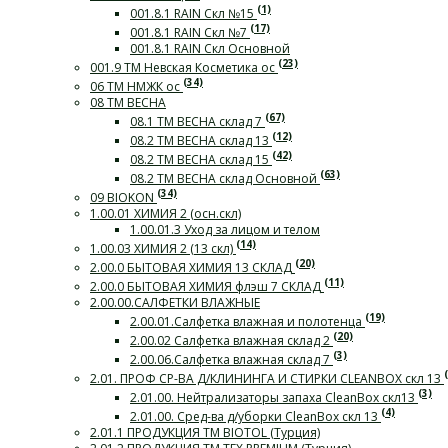
(1)
001.8.1 RAIN Скл №15
(17)
001.8.1 RAIN Скл №7
001.8.1 RAIN Скл Основной
(23)
001.9 ТМ Невская Косметика ос
(34)
06 ТМ НМЖК ос
08 ТМ ВЕСНА
(67)
08.1 ТМ ВЕСНА склад 7
(12)
08.2 ТМ ВЕСНА склад 13
(42)
08.2 ТМ ВЕСНА склад 15
(63)
08.2 ТМ ВЕСНА склад Основной
(34)
09 BIOKON
1.00.01 ХИМИЯ 2 (осн.скл)
1.00.01.3 Уход за лицом и телом
(14)
1.00.03 ХИМИЯ 2 (13 скл)
(20)
2.00.0 БЫТОВАЯ ХИМИЯ 13 СКЛАД
(11)
2.00.0 БЫТОВАЯ ХИМИЯ флэш 7 СКЛАД
2.00.00.САЛФЕТКИ ВЛАЖНЫЕ
(19)
2.00.01.Салфетка влажная и полотенца
(20)
2.00.02 Салфетка влажная склад 2
(3)
2.00.06.Салфетка влажная склад 7
2.01. ПРОФ СР-ВА Д/КЛИНИНГА И СТИРКИ СLEANBOX скл 13
(3)
2.01.00. Нейтрализаторы запаха CleanBox скл13
(4)
2.01.00. Сред-ва д/уборки CleanBox скл 13
2.01.1 ПРОДУКЦИЯ ТМ BIOTOL (Турция)