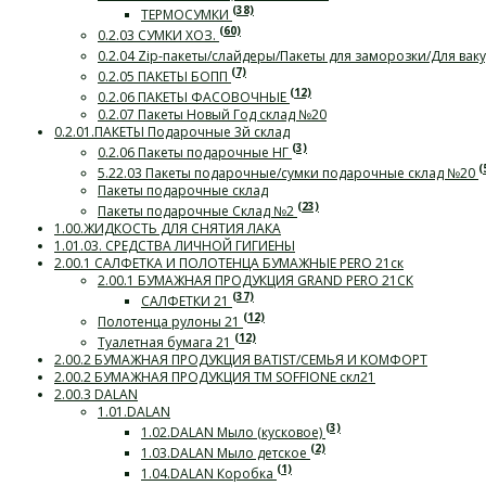
(38)
ТЕРМОСУМКИ
(60)
0.2.03 СУМКИ ХОЗ.
0.2.04 Zip-пакеты/слайдеры/Пакеты для заморозки/Для ва
(7)
0.2.05 ПАКЕТЫ БОПП
(12)
0.2.06 ПАКЕТЫ ФАСОВОЧНЫЕ
0.2.07 Пакеты Новый Год склад №20
0.2.01.ПАКЕТЫ Подарочные 3й склад
(3)
0.2.06 Пакеты подарочные НГ
(
5.22.03 Пакеты подарочные/сумки подарочные склад №20
Пакеты подарочные склад
(23)
Пакеты подарочные Склад №2
1.00.ЖИДКОСТЬ ДЛЯ СНЯТИЯ ЛАКА
1.01.03. СРЕДСТВА ЛИЧНОЙ ГИГИЕНЫ
2.00.1 САЛФЕТКА И ПОЛОТЕНЦА БУМАЖНЫЕ PERO 21ск
2.00.1 БУМАЖНАЯ ПРОДУКЦИЯ GRAND PERO 21СК
(37)
САЛФЕТКИ 21
(12)
Полотенца рулоны 21
(12)
Туалетная бумага 21
2.00.2 БУМАЖНАЯ ПРОДУКЦИЯ BATIST/СЕМЬЯ И КОМФОРТ
2.00.2 БУМАЖНАЯ ПРОДУКЦИЯ ТМ SOFFIONE скл21
2.00.3 DALAN
1.01.DALAN
(3)
1.02.DALAN Мыло (кусковое)
(2)
1.03.DALAN Мыло детское
(1)
1.04.DALAN Коробка