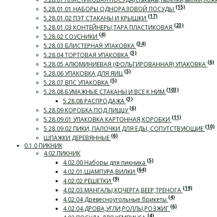
(15)
5.28.01.01 НАБОРЫ ОДНОРАЗОВОЙ ПОСУДЫ
(17)
5.28.01.02 ПЭТ СТАКАНЫ И КРЫШКИ
(23)
5.28.01.03 КОНТЕЙНЕРЫ,ТАРА ПЛАСТИКОВАЯ
(4)
5.28.02 СОУСНИКИ
(34)
5.28.03 БЛИСТЕРНАЯ УПАКОВКА
(3)
5.28.04 ТОРТОВАЯ УПАКОВКА
(6)
5.28.05 АЛЮМИНИЕВАЯ (ФОЛЬГИРОВАННАЯ) УПАКОВКА
(5)
5.28.06 УПАКОВКА ДЛЯ ЯИЦ
(5)
5.28.07 ВПС УПАКОВКА
(103)
5.28.08 БУМАЖНЫЕ СТАКАНЫ И ВСЕ К НИМ
(3)
5.28.08 РАСПРОДАЖА
(6)
5.28.09 КОРОБКА ПОД ПИЦЦУ
(11)
5.28.09.01 УПАКОВКА КАРТОННАЯ,КОРОБКИ
(10)
5.28.09.02 ПИКИ, ПАЛОЧКИ ДЛЯ ЕДЫ, СОПУТСТВУЮЩИЕ
(6)
ШПАЖКИ ДЕРЕВЯННЫЕ
0.1.0 ПИКНИК
4.02.ПИКНИК
(5)
4.02.00 Наборы для пикника
(64)
4.02.01.ШАМПУРА,ВИЛКИ
(9)
4.02.02.РЕШЕТКИ
(19)
4.02.03.МАНГАЛЫ,КОЧЕРГА,ВЕЕР,ТРЕНОГА
(4)
4.02.04 Древесноугольные брикеты
(6)
4.02.04.ДРОВА,УГЛИ,РОЛЛЫ,РОЗЖИГ
(4)