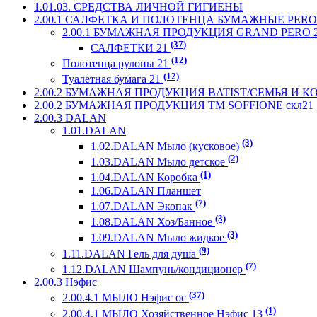
1.01.03. СРЕДСТВА ЛИЧНОЙ ГИГИЕНЫ
2.00.1 САЛФЕТКА И ПОЛОТЕНЦА БУМАЖНЫЕ PERO 
2.00.1 БУМАЖНАЯ ПРОДУКЦИЯ GRAND PERO 
(37)
САЛФЕТКИ 21
(12)
Полотенца рулоны 21
(12)
Туалетная бумага 21
2.00.2 БУМАЖНАЯ ПРОДУКЦИЯ BATIST/СЕМЬЯ И 
2.00.2 БУМАЖНАЯ ПРОДУКЦИЯ ТМ SOFFIONE скл21
2.00.3 DALAN
1.01.DALAN
(3)
1.02.DALAN Мыло (кусковое)
(2)
1.03.DALAN Мыло детское
(1)
1.04.DALAN Коробка
1.06.DALAN Планшет
(7)
1.07.DALAN Экопак
(3)
1.08.DALAN Хоз/Банное
(3)
1.09.DALAN Мыло жидкое
(9)
1.11.DALAN Гель для душа
(7)
1.12.DALAN Шампунь/кондиционер
2.00.3 Нэфис
(37)
2.00.4.1 МЫЛО Нэфис ос
(1)
2.00.4.1 МЫЛО Хозяйственное Нэфис 13