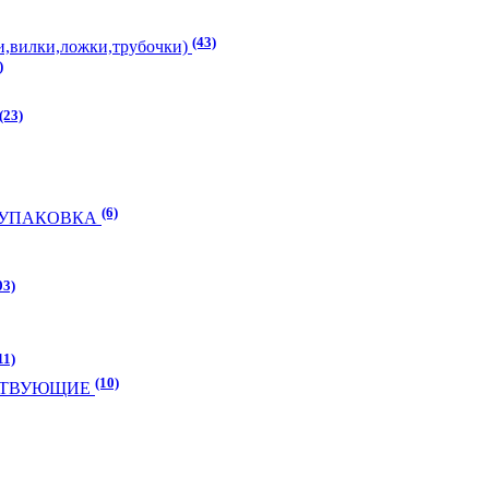
(43)
,вилки,ложки,трубочки)
)
(23)
(6)
) УПАКОВКА
03)
11)
(10)
УТСТВУЮЩИЕ