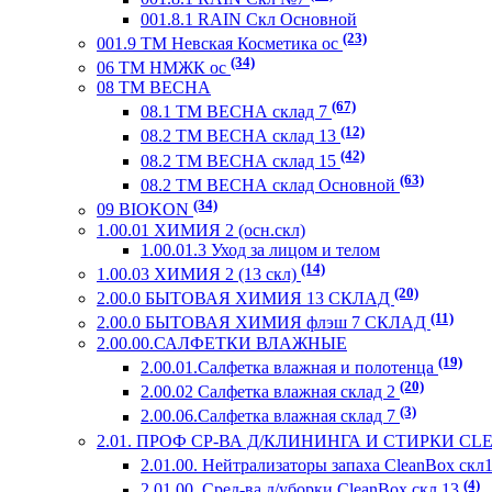
001.8.1 RAIN Скл Основной
(23)
001.9 ТМ Невская Косметика ос
(34)
06 ТМ НМЖК ос
08 ТМ ВЕСНА
(67)
08.1 ТМ ВЕСНА склад 7
(12)
08.2 ТМ ВЕСНА склад 13
(42)
08.2 ТМ ВЕСНА склад 15
(63)
08.2 ТМ ВЕСНА склад Основной
(34)
09 BIOKON
1.00.01 ХИМИЯ 2 (осн.скл)
1.00.01.3 Уход за лицом и телом
(14)
1.00.03 ХИМИЯ 2 (13 скл)
(20)
2.00.0 БЫТОВАЯ ХИМИЯ 13 СКЛАД
(11)
2.00.0 БЫТОВАЯ ХИМИЯ флэш 7 СКЛАД
2.00.00.САЛФЕТКИ ВЛАЖНЫЕ
(19)
2.00.01.Салфетка влажная и полотенца
(20)
2.00.02 Салфетка влажная склад 2
(3)
2.00.06.Салфетка влажная склад 7
2.01. ПРОФ СР-ВА Д/КЛИНИНГА И СТИРКИ СL
2.01.00. Нейтрализаторы запаха CleanBox скл
(4)
2.01.00. Сред-ва д/уборки CleanBox скл 13