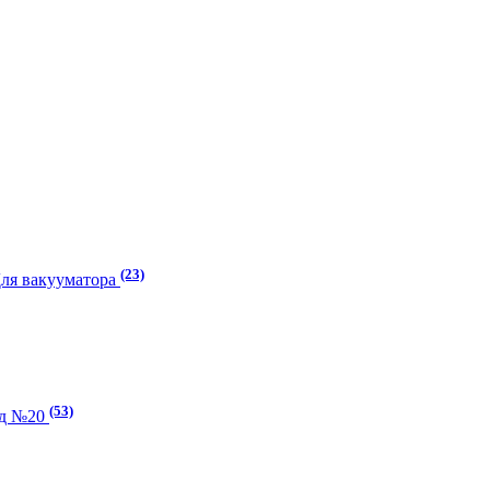
(23)
Для вакууматора
(53)
ад №20