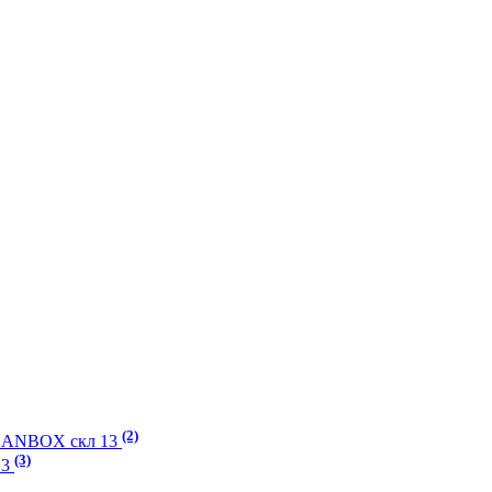
(2)
EANBOX скл 13
(3)
13