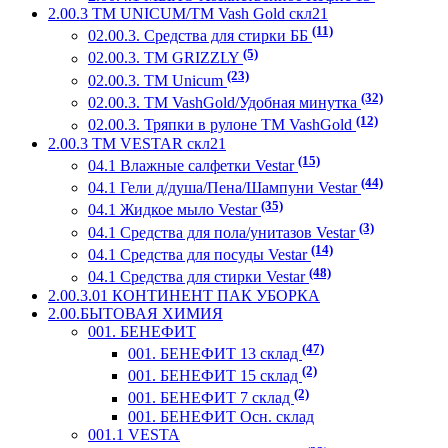
2.00.3 ТМ UNICUM/ТМ Vash Gold скл21
(11)
02.00.3. Средства для стирки ББ
(5)
02.00.3. ТМ GRIZZLY
(23)
02.00.3. ТМ Unicum
(32)
02.00.3. ТМ VashGold/Удобная минутка
(12)
02.00.3. Тряпки в рулоне ТМ VashGold
2.00.3 ТМ VESTAR скл21
(15)
04.1 Влажные салфетки Vestar
(44)
04.1 Гели д/душа/Пена/Шампуни Vestar
(35)
04.1 Жидкое мыло Vestar
(3)
04.1 Средства для пола/унитазов Vestar
(14)
04.1 Средства для посуды Vestar
(48)
04.1 Средства для стирки Vestar
2.00.3.01 КОНТИНЕНТ ПАК УБОРКА
2.00.БЫТОВАЯ ХИМИЯ
001. БЕНЕФИТ
(47)
001. БЕНЕФИТ 13 склад
(2)
001. БЕНЕФИТ 15 склад
(2)
001. БЕНЕФИТ 7 склад
001. БЕНЕФИТ Осн. склад
001.1 VESTA