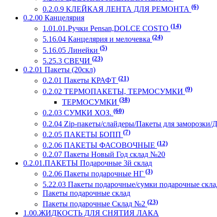
(6)
0.2.0.9 КЛЕЙКАЯ ЛЕНТА ДЛЯ РЕМОНТА
0.2.00 Канцелярия
(14)
1.01.01.Ручки Pensan,DOLCE COSTO
(24)
5.16.04 Канцелярия и мелочевка
(5)
5.16.05 Линейки
(23)
5.25.3 СВЕЧИ
0.2.01 Пакеты (20скл)
(21)
0.2.01 Пакеты КРАФТ
(9)
0.2.02 ТЕРМОПАКЕТЫ, ТЕРМОСУМКИ
(38)
ТЕРМОСУМКИ
(60)
0.2.03 СУМКИ ХОЗ.
0.2.04 Zip-пакеты/слайдеры/Пакеты для заморозки/
(7)
0.2.05 ПАКЕТЫ БОПП
(12)
0.2.06 ПАКЕТЫ ФАСОВОЧНЫЕ
0.2.07 Пакеты Новый Год склад №20
0.2.01.ПАКЕТЫ Подарочные 3й склад
(3)
0.2.06 Пакеты подарочные НГ
5.22.03 Пакеты подарочные/сумки подарочные скл
Пакеты подарочные склад
(23)
Пакеты подарочные Склад №2
1.00.ЖИДКОСТЬ ДЛЯ СНЯТИЯ ЛАКА