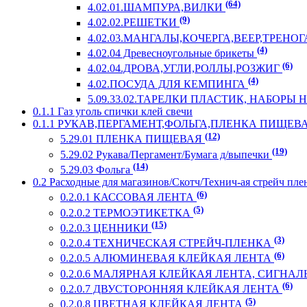
(64)
4.02.01.ШАМПУРА,ВИЛКИ
(9)
4.02.02.РЕШЕТКИ
4.02.03.МАНГАЛЫ,КОЧЕРГА,ВЕЕР,ТРЕНО
(4)
4.02.04 Древесноугольные брикеты
(6)
4.02.04.ДРОВА,УГЛИ,РОЛЛЫ,РОЗЖИГ
(4)
4.02.ПОСУДА ДЛЯ КЕМПИНГА
5.09.33.02.ТАРЕЛКИ ПЛАСТИК, НАБОРЫ
0.1.1 Газ уголь спички клей свечи
0.1.1 РУКАВ,ПЕРГАМЕНТ,ФОЛЬГА,ПЛЕНКА ПИЩЕВ
(12)
5.29.01 ПЛЕНКА ПИЩЕВАЯ
(19)
5.29.02 Рукава/Пергамент/Бумага д/выпечки
(14)
5.29.03 Фольга
0.2 Расходные для магазинов/Скотч/Технич-ая стрейч пле
(6)
0.2.0.1 КАССОВАЯ ЛЕНТА
(5)
0.2.0.2 ТЕРМОЭТИКЕТКА
(15)
0.2.0.3 ЦЕННИКИ
(3)
0.2.0.4 ТЕХНИЧЕСКАЯ СТРЕЙЧ-ПЛЕНКА
(6)
0.2.0.5 АЛЮМИНЕВАЯ КЛЕЙКАЯ ЛЕНТА
0.2.0.6 МАЛЯРНАЯ КЛЕЙКАЯ ЛЕНТА, СИГНА
(6)
0.2.0.7 ДВУСТОРОННЯЯ КЛЕЙКАЯ ЛЕНТА
(5)
0.2.0.8 ЦВЕТНАЯ КЛЕЙКАЯ ЛЕНТА