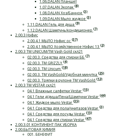
1.06.DALAN Планшет
(8)
1.07.DALAN Экопак
(3)
1.08.DALAN Хоз/Банное
(3)
1.09.DALAN Мыло жидкое
(9)
1.11.DALAN Гель для душа
(7)
1.12.DALAN Шампунь/кондиционер
2.00.3 Нэфис
(37)
2.00.4.1 МЫЛО Нэфис ос
(2)
2.00.4.1 МЫЛО Хозяйственное Нэфис 13
2.00.3 ТМ UNICUM/ТМ Vash Gold скл21
(7)
02.00.3. Средства для стирки ББ
(4)
02.00.3. ТМ GRIZZLY
(18)
02.00.3. ТМ Unicum
(25)
02.00.3. ТМ VashGold/Удобная минутка
(12)
02.00.3. Тряпки в рулоне ТМ VashGold
2.00.3 ТМ VESTAR скл21
(15)
04.1 Влажные салфетки Vestar
(44)
04.1 Гели д/душа/Пена/Шампуни Vestar
(35)
04.1 Жидкое мыло Vestar
(3)
04.1 Средства для пола/унитазов Vestar
(15)
04.1 Средства для посуды Vestar
(47)
04.1 Средства для стирки Vestar
2.00.3.01 КОНТИНЕНТ ПАК УБОРКА
2.00.БЫТОВАЯ ХИМИЯ
001. БЕНЕФИТ