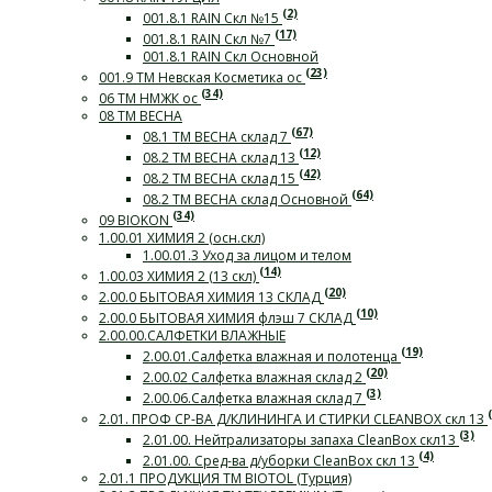
(2)
001.8.1 RAIN Скл №15
(17)
001.8.1 RAIN Скл №7
001.8.1 RAIN Скл Основной
(23)
001.9 ТМ Невская Косметика ос
(34)
06 ТМ НМЖК ос
08 ТМ ВЕСНА
(67)
08.1 ТМ ВЕСНА склад 7
(12)
08.2 ТМ ВЕСНА склад 13
(42)
08.2 ТМ ВЕСНА склад 15
(64)
08.2 ТМ ВЕСНА склад Основной
(34)
09 BIOKON
1.00.01 ХИМИЯ 2 (осн.скл)
1.00.01.3 Уход за лицом и телом
(14)
1.00.03 ХИМИЯ 2 (13 скл)
(20)
2.00.0 БЫТОВАЯ ХИМИЯ 13 СКЛАД
(10)
2.00.0 БЫТОВАЯ ХИМИЯ флэш 7 СКЛАД
2.00.00.САЛФЕТКИ ВЛАЖНЫЕ
(19)
2.00.01.Салфетка влажная и полотенца
(20)
2.00.02 Салфетка влажная склад 2
(3)
2.00.06.Салфетка влажная склад 7
2.01. ПРОФ СР-ВА Д/КЛИНИНГА И СТИРКИ СLEANBOX скл 13
(3)
2.01.00. Нейтрализаторы запаха CleanBox скл13
(4)
2.01.00. Сред-ва д/уборки CleanBox скл 13
2.01.1 ПРОДУКЦИЯ ТМ BIOTOL (Турция)