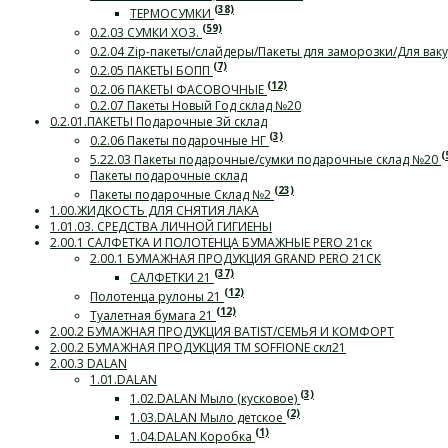
(38)
ТЕРМОСУМКИ
(59)
0.2.03 СУМКИ ХОЗ.
0.2.04 Zip-пакеты/слайдеры/Пакеты для заморозки/Для ва
(7)
0.2.05 ПАКЕТЫ БОПП
(12)
0.2.06 ПАКЕТЫ ФАСОВОЧНЫЕ
0.2.07 Пакеты Новый Год склад №20
0.2.01.ПАКЕТЫ Подарочные 3й склад
(3)
0.2.06 Пакеты подарочные НГ
(
5.22.03 Пакеты подарочные/сумки подарочные склад №20
Пакеты подарочные склад
(23)
Пакеты подарочные Склад №2
1.00.ЖИДКОСТЬ ДЛЯ СНЯТИЯ ЛАКА
1.01.03. СРЕДСТВА ЛИЧНОЙ ГИГИЕНЫ
2.00.1 САЛФЕТКА И ПОЛОТЕНЦА БУМАЖНЫЕ PERO 21ск
2.00.1 БУМАЖНАЯ ПРОДУКЦИЯ GRAND PERO 21СК
(37)
САЛФЕТКИ 21
(12)
Полотенца рулоны 21
(12)
Туалетная бумага 21
2.00.2 БУМАЖНАЯ ПРОДУКЦИЯ BATIST/СЕМЬЯ И КОМФОРТ
2.00.2 БУМАЖНАЯ ПРОДУКЦИЯ ТМ SOFFIONE скл21
2.00.3 DALAN
1.01.DALAN
(3)
1.02.DALAN Мыло (кусковое)
(2)
1.03.DALAN Мыло детское
(1)
1.04.DALAN Коробка