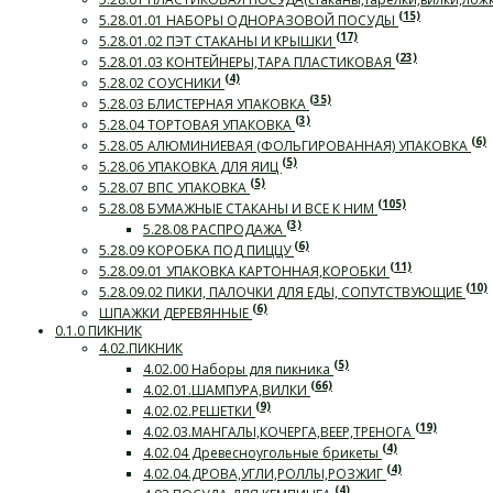
(15)
5.28.01.01 НАБОРЫ ОДНОРАЗОВОЙ ПОСУДЫ
(17)
5.28.01.02 ПЭТ СТАКАНЫ И КРЫШКИ
(23)
5.28.01.03 КОНТЕЙНЕРЫ,ТАРА ПЛАСТИКОВАЯ
(4)
5.28.02 СОУСНИКИ
(35)
5.28.03 БЛИСТЕРНАЯ УПАКОВКА
(3)
5.28.04 ТОРТОВАЯ УПАКОВКА
(6)
5.28.05 АЛЮМИНИЕВАЯ (ФОЛЬГИРОВАННАЯ) УПАКОВКА
(5)
5.28.06 УПАКОВКА ДЛЯ ЯИЦ
(5)
5.28.07 ВПС УПАКОВКА
(105)
5.28.08 БУМАЖНЫЕ СТАКАНЫ И ВСЕ К НИМ
(3)
5.28.08 РАСПРОДАЖА
(6)
5.28.09 КОРОБКА ПОД ПИЦЦУ
(11)
5.28.09.01 УПАКОВКА КАРТОННАЯ,КОРОБКИ
(10)
5.28.09.02 ПИКИ, ПАЛОЧКИ ДЛЯ ЕДЫ, СОПУТСТВУЮЩИЕ
(6)
ШПАЖКИ ДЕРЕВЯННЫЕ
0.1.0 ПИКНИК
4.02.ПИКНИК
(5)
4.02.00 Наборы для пикника
(66)
4.02.01.ШАМПУРА,ВИЛКИ
(9)
4.02.02.РЕШЕТКИ
(19)
4.02.03.МАНГАЛЫ,КОЧЕРГА,ВЕЕР,ТРЕНОГА
(4)
4.02.04 Древесноугольные брикеты
(4)
4.02.04.ДРОВА,УГЛИ,РОЛЛЫ,РОЗЖИГ
(4)