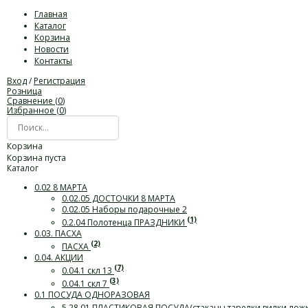
Главная
Каталог
Корзина
Новости
Контакты
Вход
/
Регистрация
Розница
Сравнение (
0
)
Избранное (
0
)
Корзина
Корзина пуста
Каталог
0.02 8 МАРТА
0.02.05 ДОСТОЧКИ 8 МАРТА
0.02.05 Наборы подарочные 2
(1)
0.2.04 Полотенца ПРАЗДНИКИ
0.03. ПАСХА
(2)
ПАСХА
0.04. АКЦИИ
(7)
0.04.1 скл 13
(3)
0.04.1 скл 7
0.1 ПОСУДА ОДНОРАЗОВАЯ
5.28.01 ПЛАСТИКОВАЯ ПОСУДА(стаканы,тарелки,вилки,лож