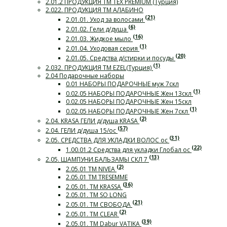
2.01.2 ПРОДУКЦИЯ ТМ TEX PREMIUM (Турция)
2.022. ПРОДУКЦИЯ ТМ АЛАБИНО
(21)
2.01.01. Уход за волосами
(6)
2.01.02. Гели д/душа
(16)
2.01.03. Жидкое мыло
(1)
2.01.04. Уходовая серия
(20)
2.01.05. Средства д/стирки и посуды
(1)
2.032. ПРОДУКЦИЯ ТМ EZEL(Турция)
2.04 Подарочные наборы
0.01 НАБОРЫ ПОДАРОЧНЫЕ муж 7скл
(1)
0.02.05 НАБОРЫ ПОДАРОЧНЫЕ Жен 13скл
0.02.05 НАБОРЫ ПОДАРОЧНЫЕ Жен 15скл
(1)
0.02.05 НАБОРЫ ПОДАРОЧНЫЕ Жен 7скл
(2)
2.04. KRASA ГЕЛИ д/душа KRASA
(57)
2.04. ГЕЛИ д/душа 15/ос
(31)
2.05. СРЕДСТВА ДЛЯ УКЛАДКИ ВОЛОС ос
(22)
1.00.01.2 Средства для укладки Глобал ос
(13)
2.05. ШАМПУНИ.БАЛЬЗАМЫ СКЛ 7
(2)
2.05.01 ТМ NIVEA
2.05.01 ТМ TRESEMME
(36)
2.05.01. ТМ KRASSA
2.05.01. ТМ SO LONG
(21)
2.05.01. ТМ СВОБОДА
(2)
2.05.01. ТМ CLEAR
(39)
2.05.01. ТМ Dabur VATIKA