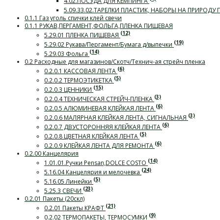
4.02.ПОСУДА ДЛЯ КЕМПИНГА
5.09.33.02.ТАРЕЛКИ ПЛАСТИК, НАБОРЫ НА ПРИРОДУ
0.1.1 Газ уголь спички клей свечи
0.1.1 РУКАВ,ПЕРГАМЕНТ,ФОЛЬГА,ПЛЕНКА ПИЩЕВАЯ
(12)
5.29.01 ПЛЕНКА ПИЩЕВАЯ
(19)
5.29.02 Рукава/Пергамент/Бумага д/выпечки
(14)
5.29.03 Фольга
0.2 Расходные для магазинов/Скотч/Технич-ая стрейч пленка
(6)
0.2.0.1 КАССОВАЯ ЛЕНТА
(5)
0.2.0.2 ТЕРМОЭТИКЕТКА
(15)
0.2.0.3 ЦЕННИКИ
(3)
0.2.0.4 ТЕХНИЧЕСКАЯ СТРЕЙЧ-ПЛЕНКА
(6)
0.2.0.5 АЛЮМИНЕВАЯ КЛЕЙКАЯ ЛЕНТА
(3)
0.2.0.6 МАЛЯРНАЯ КЛЕЙКАЯ ЛЕНТА, СИГНАЛЬНАЯ
(6)
0.2.0.7 ДВУСТОРОННЯЯ КЛЕЙКАЯ ЛЕНТА
(5)
0.2.0.8 ЦВЕТНАЯ КЛЕЙКАЯ ЛЕНТА
(6)
0.2.0.9 КЛЕЙКАЯ ЛЕНТА ДЛЯ РЕМОНТА
0.2.00 Канцелярия
(14)
1.01.01.Ручки Pensan,DOLCE COSTO
(24)
5.16.04 Канцелярия и мелочевка
(5)
5.16.05 Линейки
(23)
5.25.3 СВЕЧИ
0.2.01 Пакеты (20скл)
(21)
0.2.01 Пакеты КРАФТ
(9)
0.2.02 ТЕРМОПАКЕТЫ, ТЕРМОСУМКИ