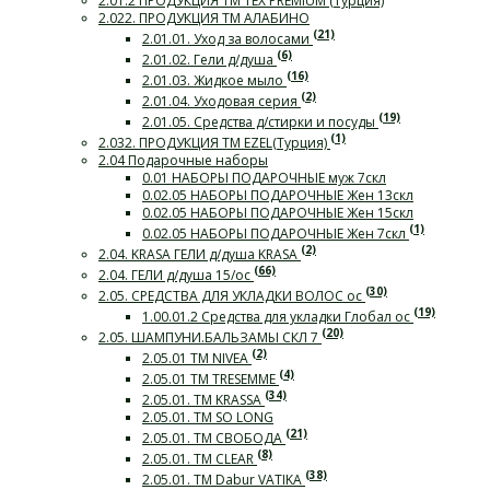
2.01.2 ПРОДУКЦИЯ ТМ TEX PREMIUM (Турция)
2.022. ПРОДУКЦИЯ ТМ АЛАБИНО
(21)
2.01.01. Уход за волосами
(6)
2.01.02. Гели д/душа
(16)
2.01.03. Жидкое мыло
(2)
2.01.04. Уходовая серия
(19)
2.01.05. Средства д/стирки и посуды
(1)
2.032. ПРОДУКЦИЯ ТМ EZEL(Турция)
2.04 Подарочные наборы
0.01 НАБОРЫ ПОДАРОЧНЫЕ муж 7скл
0.02.05 НАБОРЫ ПОДАРОЧНЫЕ Жен 13скл
0.02.05 НАБОРЫ ПОДАРОЧНЫЕ Жен 15скл
(1)
0.02.05 НАБОРЫ ПОДАРОЧНЫЕ Жен 7скл
(2)
2.04. KRASA ГЕЛИ д/душа KRASA
(66)
2.04. ГЕЛИ д/душа 15/ос
(30)
2.05. СРЕДСТВА ДЛЯ УКЛАДКИ ВОЛОС ос
(19)
1.00.01.2 Средства для укладки Глобал ос
(20)
2.05. ШАМПУНИ.БАЛЬЗАМЫ СКЛ 7
(2)
2.05.01 ТМ NIVEA
(4)
2.05.01 ТМ TRESEMME
(34)
2.05.01. ТМ KRASSA
2.05.01. ТМ SO LONG
(21)
2.05.01. ТМ СВОБОДА
(8)
2.05.01. ТМ CLEAR
(38)
2.05.01. ТМ Dabur VATIKA