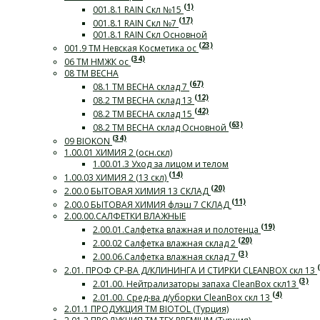
(1)
001.8.1 RAIN Скл №15
(17)
001.8.1 RAIN Скл №7
001.8.1 RAIN Скл Основной
(23)
001.9 ТМ Невская Косметика ос
(34)
06 ТМ НМЖК ос
08 ТМ ВЕСНА
(67)
08.1 ТМ ВЕСНА склад 7
(12)
08.2 ТМ ВЕСНА склад 13
(42)
08.2 ТМ ВЕСНА склад 15
(63)
08.2 ТМ ВЕСНА склад Основной
(34)
09 BIOKON
1.00.01 ХИМИЯ 2 (осн.скл)
1.00.01.3 Уход за лицом и телом
(14)
1.00.03 ХИМИЯ 2 (13 скл)
(20)
2.00.0 БЫТОВАЯ ХИМИЯ 13 СКЛАД
(11)
2.00.0 БЫТОВАЯ ХИМИЯ флэш 7 СКЛАД
2.00.00.САЛФЕТКИ ВЛАЖНЫЕ
(19)
2.00.01.Салфетка влажная и полотенца
(20)
2.00.02 Салфетка влажная склад 2
(3)
2.00.06.Салфетка влажная склад 7
2.01. ПРОФ СР-ВА Д/КЛИНИНГА И СТИРКИ СLEANBOX скл 13
(3)
2.01.00. Нейтрализаторы запаха CleanBox скл13
(4)
2.01.00. Сред-ва д/уборки CleanBox скл 13
2.01.1 ПРОДУКЦИЯ ТМ BIOTOL (Турция)