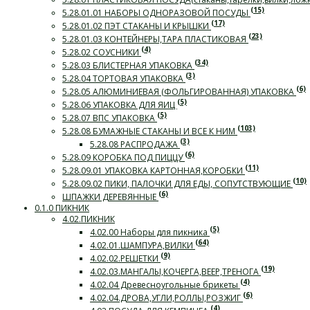
(15)
5.28.01.01 НАБОРЫ ОДНОРАЗОВОЙ ПОСУДЫ
(17)
5.28.01.02 ПЭТ СТАКАНЫ И КРЫШКИ
(23)
5.28.01.03 КОНТЕЙНЕРЫ,ТАРА ПЛАСТИКОВАЯ
(4)
5.28.02 СОУСНИКИ
(34)
5.28.03 БЛИСТЕРНАЯ УПАКОВКА
(3)
5.28.04 ТОРТОВАЯ УПАКОВКА
(6)
5.28.05 АЛЮМИНИЕВАЯ (ФОЛЬГИРОВАННАЯ) УПАКОВКА
(5)
5.28.06 УПАКОВКА ДЛЯ ЯИЦ
(5)
5.28.07 ВПС УПАКОВКА
(103)
5.28.08 БУМАЖНЫЕ СТАКАНЫ И ВСЕ К НИМ
(3)
5.28.08 РАСПРОДАЖА
(6)
5.28.09 КОРОБКА ПОД ПИЦЦУ
(11)
5.28.09.01 УПАКОВКА КАРТОННАЯ,КОРОБКИ
(10)
5.28.09.02 ПИКИ, ПАЛОЧКИ ДЛЯ ЕДЫ, СОПУТСТВУЮЩИЕ
(6)
ШПАЖКИ ДЕРЕВЯННЫЕ
0.1.0 ПИКНИК
4.02.ПИКНИК
(5)
4.02.00 Наборы для пикника
(64)
4.02.01.ШАМПУРА,ВИЛКИ
(9)
4.02.02.РЕШЕТКИ
(19)
4.02.03.МАНГАЛЫ,КОЧЕРГА,ВЕЕР,ТРЕНОГА
(4)
4.02.04 Древесноугольные брикеты
(6)
4.02.04.ДРОВА,УГЛИ,РОЛЛЫ,РОЗЖИГ
(4)