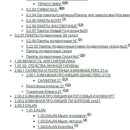
(38)
ТЕРМОСУМКИ
(60)
0.2.03 СУМКИ ХОЗ.
0.2.04 Zip-пакеты/слайдеры/Пакеты для заморозки/Для ва
(7)
0.2.05 ПАКЕТЫ БОПП
(12)
0.2.06 ПАКЕТЫ ФАСОВОЧНЫЕ
0.2.07 Пакеты Новый Год склад №20
0.2.01.ПАКЕТЫ Подарочные 3й склад
(3)
0.2.06 Пакеты подарочные НГ
(
5.22.03 Пакеты подарочные/сумки подарочные склад №20
Пакеты подарочные склад
(23)
Пакеты подарочные Склад №2
1.00.ЖИДКОСТЬ ДЛЯ СНЯТИЯ ЛАКА
1.01.03. СРЕДСТВА ЛИЧНОЙ ГИГИЕНЫ
2.00.1 САЛФЕТКА И ПОЛОТЕНЦА БУМАЖНЫЕ PERO 21ск
2.00.1 БУМАЖНАЯ ПРОДУКЦИЯ GRAND PERO 21СК
(37)
САЛФЕТКИ 21
(12)
Полотенца рулоны 21
(12)
Туалетная бумага 21
2.00.2 БУМАЖНАЯ ПРОДУКЦИЯ BATIST/СЕМЬЯ И КОМФОРТ
2.00.2 БУМАЖНАЯ ПРОДУКЦИЯ ТМ SOFFIONE скл21
2.00.3 DALAN
1.01.DALAN
(3)
1.02.DALAN Мыло (кусковое)
(2)
1.03.DALAN Мыло детское
(1)
1.04.DALAN Коробка