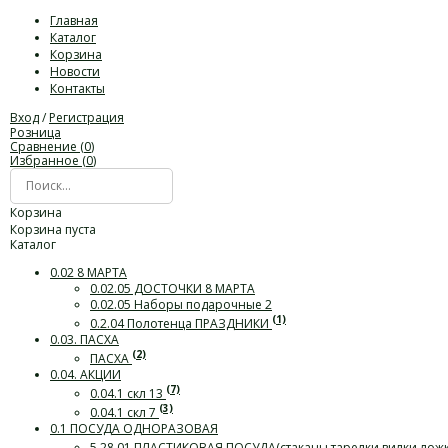
Главная
Каталог
Корзина
Новости
Контакты
Вход
/
Регистрация
Розница
Сравнение (
0
)
Избранное (
0
)
Корзина
Корзина пуста
Каталог
0.02 8 МАРТА
0.02.05 ДОСТОЧКИ 8 МАРТА
0.02.05 Наборы подарочные 2
(1)
0.2.04 Полотенца ПРАЗДНИКИ
0.03. ПАСХА
(2)
ПАСХА
0.04. АКЦИИ
(7)
0.04.1 скл 13
(3)
0.04.1 скл 7
0.1 ПОСУДА ОДНОРАЗОВАЯ
5.28.01 ПЛАСТИКОВАЯ ПОСУДА(стаканы,тарелки,вилки,лож