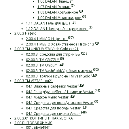
1.06.DALAN Планшет
(7)
1.07.DALAN Экопак
(3)
1.08.DALAN Хоз/Банное
(3)
1.09.DALAN Мыло жидкое
(9)
1.11.DALAN Гель для душа
(7)
1.12.DALAN Шампунь/кондиционер
2.00.3 Нэфис
(37)
2.00.4.1 МЫЛО Нэфис ос
(1)
2.00.4.1 МЫЛО Хозяйственное Нэфис 13
2.00.3 ТМ UNICUM/ТМ Vash Gold скл21
(11)
02.00.3. Средства для стирки ББ
(5)
02.00.3. ТМ GRIZZLY
(23)
02.00.3. ТМ Unicum
(32)
02.00.3. ТМ VashGold/Удобная минутка
(12)
02.00.3. Тряпки в рулоне ТМ VashGold
2.00.3 ТМ VESTAR скл21
(15)
04.1 Влажные салфетки Vestar
(44)
04.1 Гели д/душа/Пена/Шампуни Vestar
(35)
04.1 Жидкое мыло Vestar
(3)
04.1 Средства для пола/унитазов Vestar
(14)
04.1 Средства для посуды Vestar
(48)
04.1 Средства для стирки Vestar
2.00.3.01 КОНТИНЕНТ ПАК УБОРКА
2.00.БЫТОВАЯ ХИМИЯ
001. БЕНЕФИТ