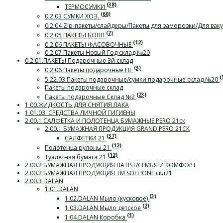
(38)
ТЕРМОСУМКИ
(60)
0.2.03 СУМКИ ХОЗ.
0.2.04 Zip-пакеты/слайдеры/Пакеты для заморозки/Для ва
(7)
0.2.05 ПАКЕТЫ БОПП
(12)
0.2.06 ПАКЕТЫ ФАСОВОЧНЫЕ
0.2.07 Пакеты Новый Год склад №20
0.2.01.ПАКЕТЫ Подарочные 3й склад
(3)
0.2.06 Пакеты подарочные НГ
(
5.22.03 Пакеты подарочные/сумки подарочные склад №20
Пакеты подарочные склад
(23)
Пакеты подарочные Склад №2
1.00.ЖИДКОСТЬ ДЛЯ СНЯТИЯ ЛАКА
1.01.03. СРЕДСТВА ЛИЧНОЙ ГИГИЕНЫ
2.00.1 САЛФЕТКА И ПОЛОТЕНЦА БУМАЖНЫЕ PERO 21ск
2.00.1 БУМАЖНАЯ ПРОДУКЦИЯ GRAND PERO 21СК
(37)
САЛФЕТКИ 21
(12)
Полотенца рулоны 21
(12)
Туалетная бумага 21
2.00.2 БУМАЖНАЯ ПРОДУКЦИЯ BATIST/СЕМЬЯ И КОМФОРТ
2.00.2 БУМАЖНАЯ ПРОДУКЦИЯ ТМ SOFFIONE скл21
2.00.3 DALAN
1.01.DALAN
(3)
1.02.DALAN Мыло (кусковое)
(2)
1.03.DALAN Мыло детское
(1)
1.04.DALAN Коробка