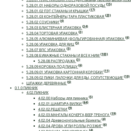
(15)
5.28.01.01 НАБОРЫ ОДНОРАЗОВОЙ ПОСУДЫ
(17)
5.28.01.02 ПЭТ СТАКАНЫ И КРЫШКИ
(23)
5.28.01.03 КОНТЕЙНЕРЫ,ТАРА ПЛАСТИКОВАЯ
(4)
5.28.02 СОУСНИКИ
(34)
5.28.03 БЛИСТЕРНАЯ УПАКОВКА
(3)
5.28.04 ТОРТОВАЯ УПАКОВКА
(6)
5.28.05 АЛЮМИНИЕВАЯ (ФОЛЬГИРОВАННАЯ) УПАКОВКА
(5)
5.28.06 УПАКОВКА ДЛЯ ЯИЦ
(5)
5.28.07 ВПС УПАКОВКА
(103)
5.28.08 БУМАЖНЫЕ СТАКАНЫ И ВСЕ К НИМ
(3)
5.28.08 РАСПРОДАЖА
(6)
5.28.09 КОРОБКА ПОД ПИЦЦУ
(11)
5.28.09.01 УПАКОВКА КАРТОННАЯ,КОРОБКИ
(10)
5.28.09.02 ПИКИ, ПАЛОЧКИ ДЛЯ ЕДЫ, СОПУТСТВУЮЩИЕ
(6)
ШПАЖКИ ДЕРЕВЯННЫЕ
0.1.0 ПИКНИК
4.02.ПИКНИК
(5)
4.02.00 Наборы для пикника
(64)
4.02.01.ШАМПУРА,ВИЛКИ
(9)
4.02.02.РЕШЕТКИ
(19)
4.02.03.МАНГАЛЫ,КОЧЕРГА,ВЕЕР,ТРЕНОГА
(4)
4.02.04 Древесноугольные брикеты
(6)
4.02.04.ДРОВА,УГЛИ,РОЛЛЫ,РОЗЖИГ
(4)