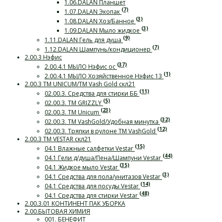
1.06.DALAN Планшет
(7)
1.07.DALAN Экопак
(3)
1.08.DALAN Хоз/Банное
(3)
1.09.DALAN Мыло жидкое
(9)
1.11.DALAN Гель для душа
(7)
1.12.DALAN Шампунь/кондиционер
2.00.3 Нэфис
(37)
2.00.4.1 МЫЛО Нэфис ос
(1)
2.00.4.1 МЫЛО Хозяйственное Нэфис 13
2.00.3 ТМ UNICUM/ТМ Vash Gold скл21
(11)
02.00.3. Средства для стирки ББ
(5)
02.00.3. ТМ GRIZZLY
(23)
02.00.3. ТМ Unicum
(32)
02.00.3. ТМ VashGold/Удобная минутка
(12)
02.00.3. Тряпки в рулоне ТМ VashGold
2.00.3 ТМ VESTAR скл21
(15)
04.1 Влажные салфетки Vestar
(44)
04.1 Гели д/душа/Пена/Шампуни Vestar
(35)
04.1 Жидкое мыло Vestar
(3)
04.1 Средства для пола/унитазов Vestar
(14)
04.1 Средства для посуды Vestar
(48)
04.1 Средства для стирки Vestar
2.00.3.01 КОНТИНЕНТ ПАК УБОРКА
2.00.БЫТОВАЯ ХИМИЯ
001. БЕНЕФИТ