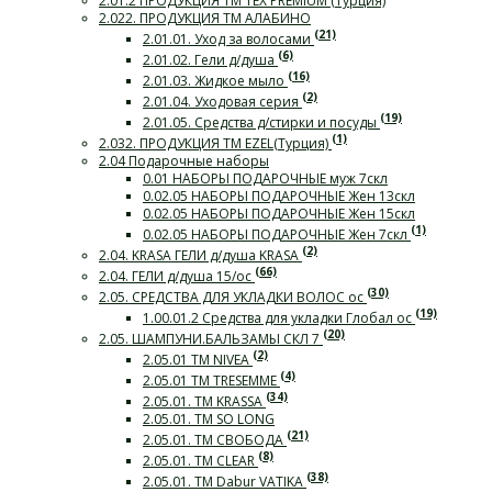
2.01.2 ПРОДУКЦИЯ ТМ TEX PREMIUM (Турция)
2.022. ПРОДУКЦИЯ ТМ АЛАБИНО
(21)
2.01.01. Уход за волосами
(6)
2.01.02. Гели д/душа
(16)
2.01.03. Жидкое мыло
(2)
2.01.04. Уходовая серия
(19)
2.01.05. Средства д/стирки и посуды
(1)
2.032. ПРОДУКЦИЯ ТМ EZEL(Турция)
2.04 Подарочные наборы
0.01 НАБОРЫ ПОДАРОЧНЫЕ муж 7скл
0.02.05 НАБОРЫ ПОДАРОЧНЫЕ Жен 13скл
0.02.05 НАБОРЫ ПОДАРОЧНЫЕ Жен 15скл
(1)
0.02.05 НАБОРЫ ПОДАРОЧНЫЕ Жен 7скл
(2)
2.04. KRASA ГЕЛИ д/душа KRASA
(66)
2.04. ГЕЛИ д/душа 15/ос
(30)
2.05. СРЕДСТВА ДЛЯ УКЛАДКИ ВОЛОС ос
(19)
1.00.01.2 Средства для укладки Глобал ос
(20)
2.05. ШАМПУНИ.БАЛЬЗАМЫ СКЛ 7
(2)
2.05.01 ТМ NIVEA
(4)
2.05.01 ТМ TRESEMME
(34)
2.05.01. ТМ KRASSA
2.05.01. ТМ SO LONG
(21)
2.05.01. ТМ СВОБОДА
(8)
2.05.01. ТМ CLEAR
(38)
2.05.01. ТМ Dabur VATIKA