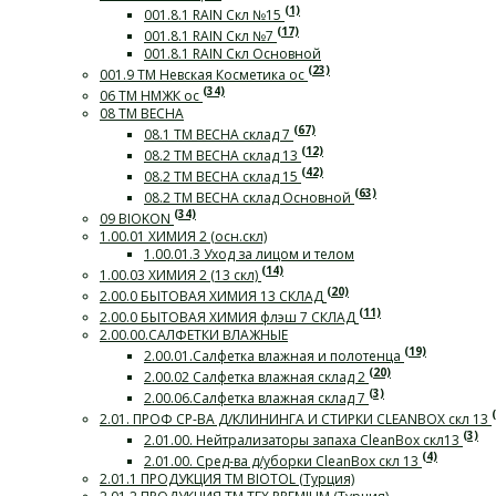
(1)
001.8.1 RAIN Скл №15
(17)
001.8.1 RAIN Скл №7
001.8.1 RAIN Скл Основной
(23)
001.9 ТМ Невская Косметика ос
(34)
06 ТМ НМЖК ос
08 ТМ ВЕСНА
(67)
08.1 ТМ ВЕСНА склад 7
(12)
08.2 ТМ ВЕСНА склад 13
(42)
08.2 ТМ ВЕСНА склад 15
(63)
08.2 ТМ ВЕСНА склад Основной
(34)
09 BIOKON
1.00.01 ХИМИЯ 2 (осн.скл)
1.00.01.3 Уход за лицом и телом
(14)
1.00.03 ХИМИЯ 2 (13 скл)
(20)
2.00.0 БЫТОВАЯ ХИМИЯ 13 СКЛАД
(11)
2.00.0 БЫТОВАЯ ХИМИЯ флэш 7 СКЛАД
2.00.00.САЛФЕТКИ ВЛАЖНЫЕ
(19)
2.00.01.Салфетка влажная и полотенца
(20)
2.00.02 Салфетка влажная склад 2
(3)
2.00.06.Салфетка влажная склад 7
2.01. ПРОФ СР-ВА Д/КЛИНИНГА И СТИРКИ СLEANBOX скл 13
(3)
2.01.00. Нейтрализаторы запаха CleanBox скл13
(4)
2.01.00. Сред-ва д/уборки CleanBox скл 13
2.01.1 ПРОДУКЦИЯ ТМ BIOTOL (Турция)