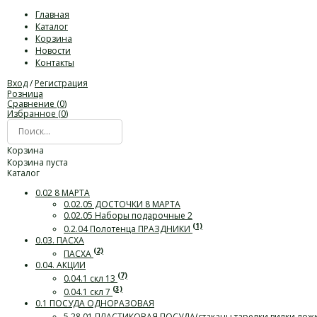
Главная
Каталог
Корзина
Новости
Контакты
Вход
/
Регистрация
Розница
Сравнение (
0
)
Избранное (
0
)
Корзина
Корзина пуста
Каталог
0.02 8 МАРТА
0.02.05 ДОСТОЧКИ 8 МАРТА
0.02.05 Наборы подарочные 2
(1)
0.2.04 Полотенца ПРАЗДНИКИ
0.03. ПАСХА
(2)
ПАСХА
0.04. АКЦИИ
(7)
0.04.1 скл 13
(3)
0.04.1 скл 7
0.1 ПОСУДА ОДНОРАЗОВАЯ
5.28.01 ПЛАСТИКОВАЯ ПОСУДА(стаканы,тарелки,вилки,лож