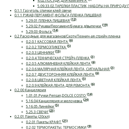
4.02.ПОСУДА ДЛЯ КЕМПИНГА
5.09.33.02.ТАРЕЛКИ ПЛАСТИК, НАБОРЫ НА ПРИРОДУ
0.1.1 Газ уголь спички клей свечи
0.1.1 РУКАВ,ПЕРГАМЕНТ,ФОЛЬГА,ПЛЕНКА ПИЩЕВАЯ
(12)
5.29.01 ПЛЕНКА ПИЩЕВАЯ
(19)
5.29.02 Рукава/Пергамент/Бумага д/выпечки
(14)
5.29.03 Фольга
0.2 Расходные для магазинов/Скотч/Технич-ая стрейч пленка
(6)
0.2.0.1 КАССОВАЯ ЛЕНТА
(5)
0.2.0.2 ТЕРМОЭТИКЕТКА
(15)
0.2.0.3 ЦЕННИКИ
(3)
0.2.0.4 ТЕХНИЧЕСКАЯ СТРЕЙЧ-ПЛЕНКА
(6)
0.2.0.5 АЛЮМИНЕВАЯ КЛЕЙКАЯ ЛЕНТА
(3)
0.2.0.6 МАЛЯРНАЯ КЛЕЙКАЯ ЛЕНТА, СИГНАЛЬНАЯ
(6)
0.2.0.7 ДВУСТОРОННЯЯ КЛЕЙКАЯ ЛЕНТА
(5)
0.2.0.8 ЦВЕТНАЯ КЛЕЙКАЯ ЛЕНТА
(6)
0.2.0.9 КЛЕЙКАЯ ЛЕНТА ДЛЯ РЕМОНТА
0.2.00 Канцелярия
(14)
1.01.01.Ручки Pensan,DOLCE COSTO
(24)
5.16.04 Канцелярия и мелочевка
(5)
5.16.05 Линейки
(23)
5.25.3 СВЕЧИ
0.2.01 Пакеты (20скл)
(21)
0.2.01 Пакеты КРАФТ
(9)
0.2.02 ТЕРМОПАКЕТЫ, ТЕРМОСУМКИ