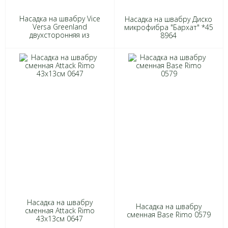
Насадка на швабру Vice
Насадка на швабру Диско
Versa Greenland
микрофибра "Бархат" *45
двухсторонняя из
8964
микрофибры 37х15см
2100 (шт.) "$"
Насадка на швабру
Насадка на швабру
сменная Attack Rimo
сменная Base Rimo 0579
43х13см 0647