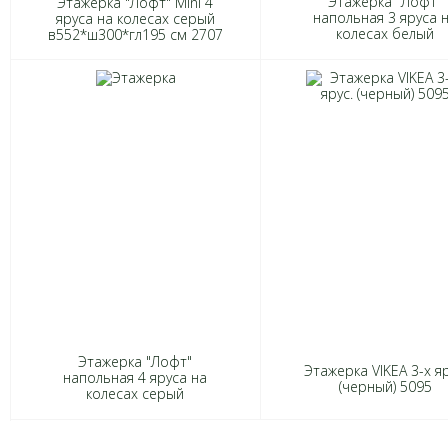
Этажерка "Лофт"
Этажерка "Лофт" Mini 4
напольная 3 яруса 
яруса на колесах серый
колесах белый
в552*ш300*гл195 см 2707
395*260*943мм 80
Этажерка "Лофт"
Этажерка VIKEA 3-х яр
напольная 4 яруса на
(черный) 5095
колесах серый
395*260*1228 мм 8078