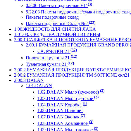
(3)
0.2.06 Пакеты подарочные НГ
5.22.03 Пакеты подарочные/сумки подарочные скл
Пакеты подарочные склад
(23)
Пакеты подарочные Склад №2
1.00.ЖИДКОСТЬ ДЛЯ СНЯТИЯ ЛАКА
1.01.03. СРЕДСТВА ЛИЧНОЙ ГИГИЕНЫ
2.00.1 САЛФЕТКА И ПОЛОТЕНЦА БУМАЖНЫЕ PERO 
2.00.1 БУМАЖНАЯ ПРОДУКЦИЯ GRAND PERO 
(37)
САЛФЕТКИ 21
(12)
Полотенца рулоны 21
(12)
Туалетная бумага 21
2.00.2 БУМАЖНАЯ ПРОДУКЦИЯ BATIST/СЕМЬЯ И 
2.00.2 БУМАЖНАЯ ПРОДУКЦИЯ ТМ SOFFIONE скл21
2.00.3 DALAN
1.01.DALAN
(3)
1.02.DALAN Мыло (кусковое)
(2)
1.03.DALAN Мыло детское
(1)
1.04.DALAN Коробка
1.06.DALAN Планшет
(7)
1.07.DALAN Экопак
(3)
1.08.DALAN Хоз/Банное
(3)
1.09.DALAN Мыло жидкое