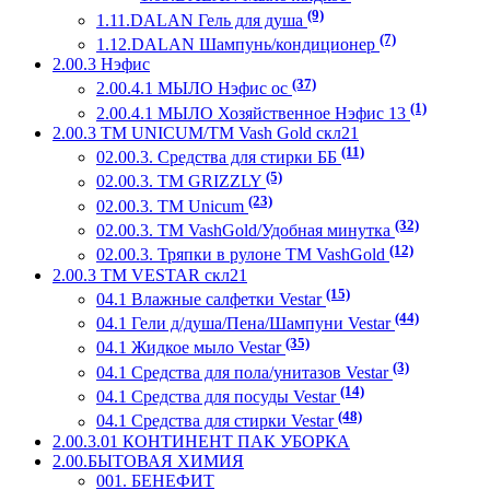
(9)
1.11.DALAN Гель для душа
(7)
1.12.DALAN Шампунь/кондиционер
2.00.3 Нэфис
(37)
2.00.4.1 МЫЛО Нэфис ос
(1)
2.00.4.1 МЫЛО Хозяйственное Нэфис 13
2.00.3 ТМ UNICUM/ТМ Vash Gold скл21
(11)
02.00.3. Средства для стирки ББ
(5)
02.00.3. ТМ GRIZZLY
(23)
02.00.3. ТМ Unicum
(32)
02.00.3. ТМ VashGold/Удобная минутка
(12)
02.00.3. Тряпки в рулоне ТМ VashGold
2.00.3 ТМ VESTAR скл21
(15)
04.1 Влажные салфетки Vestar
(44)
04.1 Гели д/душа/Пена/Шампуни Vestar
(35)
04.1 Жидкое мыло Vestar
(3)
04.1 Средства для пола/унитазов Vestar
(14)
04.1 Средства для посуды Vestar
(48)
04.1 Средства для стирки Vestar
2.00.3.01 КОНТИНЕНТ ПАК УБОРКА
2.00.БЫТОВАЯ ХИМИЯ
001. БЕНЕФИТ