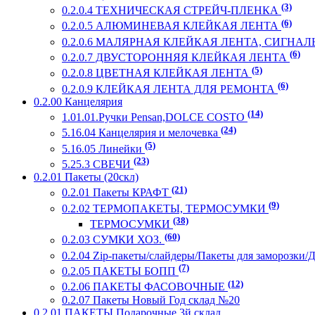
(3)
0.2.0.4 ТЕХНИЧЕСКАЯ СТРЕЙЧ-ПЛЕНКА
(6)
0.2.0.5 АЛЮМИНЕВАЯ КЛЕЙКАЯ ЛЕНТА
0.2.0.6 МАЛЯРНАЯ КЛЕЙКАЯ ЛЕНТА, СИГНА
(6)
0.2.0.7 ДВУСТОРОННЯЯ КЛЕЙКАЯ ЛЕНТА
(5)
0.2.0.8 ЦВЕТНАЯ КЛЕЙКАЯ ЛЕНТА
(6)
0.2.0.9 КЛЕЙКАЯ ЛЕНТА ДЛЯ РЕМОНТА
0.2.00 Канцелярия
(14)
1.01.01.Ручки Pensan,DOLCE COSTO
(24)
5.16.04 Канцелярия и мелочевка
(5)
5.16.05 Линейки
(23)
5.25.3 СВЕЧИ
0.2.01 Пакеты (20скл)
(21)
0.2.01 Пакеты КРАФТ
(9)
0.2.02 ТЕРМОПАКЕТЫ, ТЕРМОСУМКИ
(38)
ТЕРМОСУМКИ
(60)
0.2.03 СУМКИ ХОЗ.
0.2.04 Zip-пакеты/слайдеры/Пакеты для заморозки/
(7)
0.2.05 ПАКЕТЫ БОПП
(12)
0.2.06 ПАКЕТЫ ФАСОВОЧНЫЕ
0.2.07 Пакеты Новый Год склад №20
0.2.01.ПАКЕТЫ Подарочные 3й склад