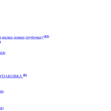
(43)
,вилки,ложки,трубочки)
)
(23)
(6)
) УПАКОВКА
03)
11)