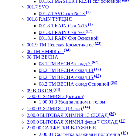
001.6.1 MASTER FRESH скл основной
001.7 SVO
(1)
001.7.1 SVO скл № 13
001.8 RAIN ТУРЦИЯ
(1)
001.8.1 RAIN Скл №15
(17)
001.8.1 RAIN Скл №7
001.8.1 RAIN Скл Основной
(23)
001.9 ТМ Невская Косметика ос
(34)
06 ТМ НМЖК ос
08 ТМ ВЕСНА
(67)
08.1 ТМ ВЕСНА склад 7
(12)
08.2 ТМ ВЕСНА склад 13
(42)
08.2 ТМ ВЕСНА склад 15
(63)
08.2 ТМ ВЕСНА склад Основной
(34)
09 BIOKON
1.00.01 ХИМИЯ 2 (осн.скл)
1.00.01.3 Уход за лицом и телом
(14)
1.00.03 ХИМИЯ 2 (13 скл)
(20)
2.00.0 БЫТОВАЯ ХИМИЯ 13 СКЛАД
(11)
2.00.0 БЫТОВАЯ ХИМИЯ флэш 7 СКЛАД
2.00.00.САЛФЕТКИ ВЛАЖНЫЕ
(19)
2.00.01.Салфетка влажная и полотенца