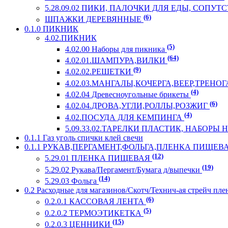
5.28.09.02 ПИКИ, ПАЛОЧКИ ДЛЯ ЕДЫ, СОП
(6)
ШПАЖКИ ДЕРЕВЯННЫЕ
0.1.0 ПИКНИК
4.02.ПИКНИК
(5)
4.02.00 Наборы для пикника
(64)
4.02.01.ШАМПУРА,ВИЛКИ
(9)
4.02.02.РЕШЕТКИ
4.02.03.МАНГАЛЫ,КОЧЕРГА,ВЕЕР,ТРЕНО
(4)
4.02.04 Древесноугольные брикеты
(6)
4.02.04.ДРОВА,УГЛИ,РОЛЛЫ,РОЗЖИГ
(4)
4.02.ПОСУДА ДЛЯ КЕМПИНГА
5.09.33.02.ТАРЕЛКИ ПЛАСТИК, НАБОРЫ
0.1.1 Газ уголь спички клей свечи
0.1.1 РУКАВ,ПЕРГАМЕНТ,ФОЛЬГА,ПЛЕНКА ПИЩЕВ
(12)
5.29.01 ПЛЕНКА ПИЩЕВАЯ
(19)
5.29.02 Рукава/Пергамент/Бумага д/выпечки
(14)
5.29.03 Фольга
0.2 Расходные для магазинов/Скотч/Технич-ая стрейч пле
(6)
0.2.0.1 КАССОВАЯ ЛЕНТА
(5)
0.2.0.2 ТЕРМОЭТИКЕТКА
(15)
0.2.0.3 ЦЕННИКИ