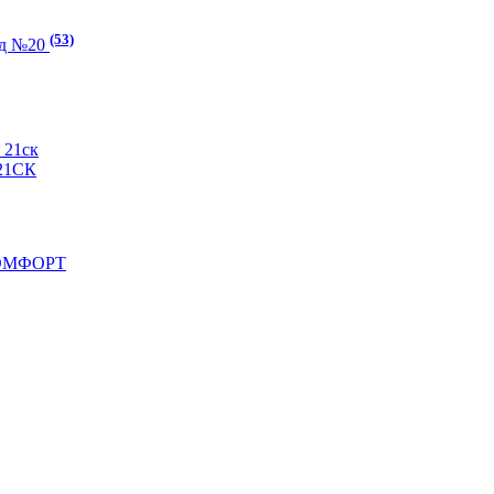
(53)
ад №20
21ск
21СК
КОМФОРТ