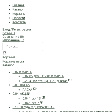
Главная
Каталог
Корзина
Новости
Контакты
Вход
/
Регистрация
Розница
Сравнение (
0
)
Избранное (
0
)
Корзина
Корзина пуста
Каталог
0.02 8 МАРТА
0.02.05 ДОСТОЧКИ 8 МАРТА
(1)
0.2.04 Полотенца ПРАЗДНИКИ
0.03. ПАСХА
(2)
ПАСХА
0.04. АКЦИИ
(7)
0.04.1 скл 13
(2)
0.04.1 скл 7
0.1 ПОСУДА ОДНОРАЗОВАЯ
5.28.01 ПЛАСТИКОВАЯ ПОСУДА(стаканы,тарелки,вилки,лож