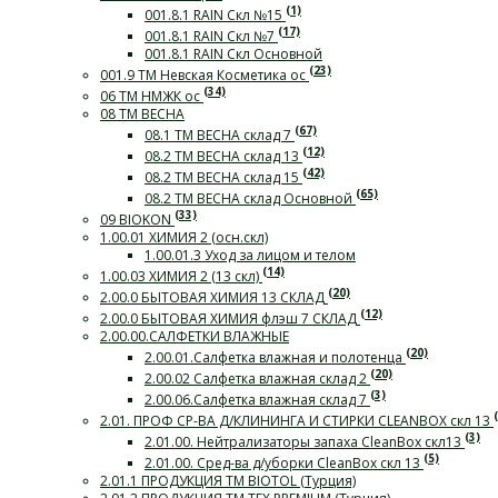
(1)
001.8.1 RAIN Скл №15
(17)
001.8.1 RAIN Скл №7
001.8.1 RAIN Скл Основной
(23)
001.9 ТМ Невская Косметика ос
(34)
06 ТМ НМЖК ос
08 ТМ ВЕСНА
(67)
08.1 ТМ ВЕСНА склад 7
(12)
08.2 ТМ ВЕСНА склад 13
(42)
08.2 ТМ ВЕСНА склад 15
(65)
08.2 ТМ ВЕСНА склад Основной
(33)
09 BIOKON
1.00.01 ХИМИЯ 2 (осн.скл)
1.00.01.3 Уход за лицом и телом
(14)
1.00.03 ХИМИЯ 2 (13 скл)
(20)
2.00.0 БЫТОВАЯ ХИМИЯ 13 СКЛАД
(12)
2.00.0 БЫТОВАЯ ХИМИЯ флэш 7 СКЛАД
2.00.00.САЛФЕТКИ ВЛАЖНЫЕ
(20)
2.00.01.Салфетка влажная и полотенца
(20)
2.00.02 Салфетка влажная склад 2
(3)
2.00.06.Салфетка влажная склад 7
2.01. ПРОФ СР-ВА Д/КЛИНИНГА И СТИРКИ СLEANBOX скл 13
(3)
2.01.00. Нейтрализаторы запаха CleanBox скл13
(5)
2.01.00. Сред-ва д/уборки CleanBox скл 13
2.01.1 ПРОДУКЦИЯ ТМ BIOTOL (Турция)