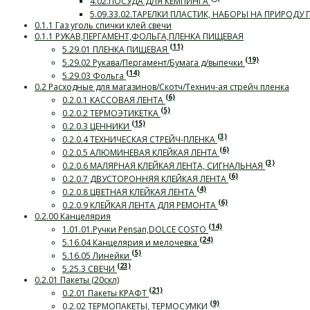
4.02.ПОСУДА ДЛЯ КЕМПИНГА
5.09.33.02.ТАРЕЛКИ ПЛАСТИК, НАБОРЫ НА ПРИРОДУ
0.1.1 Газ уголь спички клей свечи
0.1.1 РУКАВ,ПЕРГАМЕНТ,ФОЛЬГА,ПЛЕНКА ПИЩЕВАЯ
(11)
5.29.01 ПЛЕНКА ПИЩЕВАЯ
(19)
5.29.02 Рукава/Пергамент/Бумага д/выпечки
(14)
5.29.03 Фольга
0.2 Расходные для магазинов/Скотч/Технич-ая стрейч пленка
(6)
0.2.0.1 КАССОВАЯ ЛЕНТА
(5)
0.2.0.2 ТЕРМОЭТИКЕТКА
(15)
0.2.0.3 ЦЕННИКИ
(3)
0.2.0.4 ТЕХНИЧЕСКАЯ СТРЕЙЧ-ПЛЕНКА
(6)
0.2.0.5 АЛЮМИНЕВАЯ КЛЕЙКАЯ ЛЕНТА
(3)
0.2.0.6 МАЛЯРНАЯ КЛЕЙКАЯ ЛЕНТА, СИГНАЛЬНАЯ
(6)
0.2.0.7 ДВУСТОРОННЯЯ КЛЕЙКАЯ ЛЕНТА
(4)
0.2.0.8 ЦВЕТНАЯ КЛЕЙКАЯ ЛЕНТА
(6)
0.2.0.9 КЛЕЙКАЯ ЛЕНТА ДЛЯ РЕМОНТА
0.2.00 Канцелярия
(14)
1.01.01.Ручки Pensan,DOLCE COSTO
(24)
5.16.04 Канцелярия и мелочевка
(5)
5.16.05 Линейки
(23)
5.25.3 СВЕЧИ
0.2.01 Пакеты (20скл)
(21)
0.2.01 Пакеты КРАФТ
(9)
0.2.02 ТЕРМОПАКЕТЫ, ТЕРМОСУМКИ