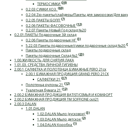
(38)
ТЕРМОСУМКИ
(60)
0.2.03 СУМКИ ХОЗ.
0.2.04 Zip-пакеты/слайдеры/Пакеты для заморозки/Для ва
(7)
0.2.05 ПАКЕТЫ БОПП
(12)
0.2.06 ПАКЕТЫ ФАСОВОЧНЫЕ
0.2.07 Пакеты Новый Год склад №20
0.2.01.ПАКЕТЫ Подарочные 3й склад
(3)
0.2.06 Пакеты подарочные НГ
(
5.22.03 Пакеты подарочные/сумки подарочные склад №20
Пакеты подарочные склад
(23)
Пакеты подарочные Склад №2
1.00.ЖИДКОСТЬ ДЛЯ СНЯТИЯ ЛАКА
1.01.03. СРЕДСТВА ЛИЧНОЙ ГИГИЕНЫ
2.00.1 САЛФЕТКА И ПОЛОТЕНЦА БУМАЖНЫЕ PERO 21ск
2.00.1 БУМАЖНАЯ ПРОДУКЦИЯ GRAND PERO 21СК
(37)
САЛФЕТКИ 21
(12)
Полотенца рулоны 21
(12)
Туалетная бумага 21
2.00.2 БУМАЖНАЯ ПРОДУКЦИЯ BATIST/СЕМЬЯ И КОМФОРТ
2.00.2 БУМАЖНАЯ ПРОДУКЦИЯ ТМ SOFFIONE скл21
2.00.3 DALAN
1.01.DALAN
(3)
1.02.DALAN Мыло (кусковое)
(2)
1.03.DALAN Мыло детское
(1)
1.04.DALAN Коробка