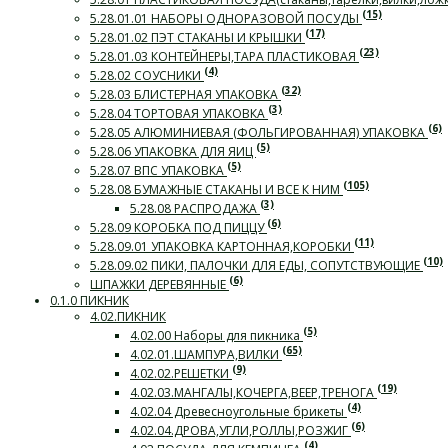
(15)
5.28.01.01 НАБОРЫ ОДНОРАЗОВОЙ ПОСУДЫ
(17)
5.28.01.02 ПЭТ СТАКАНЫ И КРЫШКИ
(23)
5.28.01.03 КОНТЕЙНЕРЫ,ТАРА ПЛАСТИКОВАЯ
(4)
5.28.02 СОУСНИКИ
(32)
5.28.03 БЛИСТЕРНАЯ УПАКОВКА
(3)
5.28.04 ТОРТОВАЯ УПАКОВКА
(6)
5.28.05 АЛЮМИНИЕВАЯ (ФОЛЬГИРОВАННАЯ) УПАКОВКА
(5)
5.28.06 УПАКОВКА ДЛЯ ЯИЦ
(5)
5.28.07 ВПС УПАКОВКА
(105)
5.28.08 БУМАЖНЫЕ СТАКАНЫ И ВСЕ К НИМ
(3)
5.28.08 РАСПРОДАЖА
(6)
5.28.09 КОРОБКА ПОД ПИЦЦУ
(11)
5.28.09.01 УПАКОВКА КАРТОННАЯ,КОРОБКИ
(10)
5.28.09.02 ПИКИ, ПАЛОЧКИ ДЛЯ ЕДЫ, СОПУТСТВУЮЩИЕ
(6)
ШПАЖКИ ДЕРЕВЯННЫЕ
0.1.0 ПИКНИК
4.02.ПИКНИК
(5)
4.02.00 Наборы для пикника
(65)
4.02.01.ШАМПУРА,ВИЛКИ
(9)
4.02.02.РЕШЕТКИ
(19)
4.02.03.МАНГАЛЫ,КОЧЕРГА,ВЕЕР,ТРЕНОГА
(4)
4.02.04 Древесноугольные брикеты
(6)
4.02.04.ДРОВА,УГЛИ,РОЛЛЫ,РОЗЖИГ
(4)