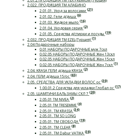
2.01.2 ПРОДУКЦИЯ ТМ TEX PREMIUM (Турция)
2.022. ПРОДУКЦИЯ ТМ АЛАБИНО
(21)
2.01.01. Уход за волосами
(6)
2.01.02. Гели д/душа
(16)
2.01.03. Жидкое мыло
(2)
2.01.04. Уходовая серия
(19)
2.01.05. Средства д/стирки и посуды
(1)
2.032. ПРОДУКЦИЯ ТМ EZEL(Турция)
2.04 Подарочные наборы
0.01 НАБОРЫ ПОДАРОЧНЫЕ муж 7скл
0.02.05 НАБОРЫ ПОДАРОЧНЫЕ Жен 13скл
0.02.05 НАБОРЫ ПОДАРОЧНЫЕ Жен 15скл
(1)
0.02.05 НАБОРЫ ПОДАРОЧНЫЕ Жен 7скл
(2)
2.04. KRASA ГЕЛИ д/душа KRASA
(65)
2.04. ГЕЛИ д/душа 15/ос
(30)
2.05. СРЕДСТВА ДЛЯ УКЛАДКИ ВОЛОС ос
(17)
1.00.01.2 Средства для укладки Глобал ос
(20)
2.05. ШАМПУНИ.БАЛЬЗАМЫ СКЛ 7
(2)
2.05.01 ТМ NIVEA
(4)
2.05.01 ТМ TRESEMME
(34)
2.05.01. ТМ KRASSA
2.05.01. ТМ SO LONG
(19)
2.05.01. ТМ СВОБОДА
(8)
2.05.01. ТМ CLEAR
(38)
2.05.01. ТМ Dabur VATIKA