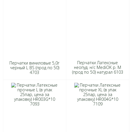
Перчатки Латексные
Перчатки виниловые 5,0г
неопуд. н/с MediOK р. М
черный L BS (прод по 50)
(прод по 50) натурал 6103
4703
*(, 01.01.2030)*