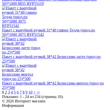
50)*1000 8855 ВУР55119
Пакет с вырубной ручкой 31*40 глянец Тедди (прод.по
50)*1000 3075 ВУР51542
Пакет с вырубной ручкой 38*42 Белиссимо латте (прод по
25)*500
Пакет с вырубной ручкой 38*42 Белиссимо ментол (прод по
25)*500
1
2
3
4
5
6
7
8
9
10
>
>|
Показано: 1 - 24 из 234 (страниц 10).
© 2026 Интернет магазин
Информация