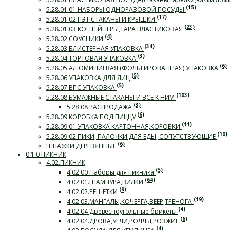
(15)
5.28.01.01 НАБОРЫ ОДНОРАЗОВОЙ ПОСУДЫ
(17)
5.28.01.02 ПЭТ СТАКАНЫ И КРЫШКИ
(23)
5.28.01.03 КОНТЕЙНЕРЫ,ТАРА ПЛАСТИКОВАЯ
(4)
5.28.02 СОУСНИКИ
(34)
5.28.03 БЛИСТЕРНАЯ УПАКОВКА
(3)
5.28.04 ТОРТОВАЯ УПАКОВКА
(6)
5.28.05 АЛЮМИНИЕВАЯ (ФОЛЬГИРОВАННАЯ) УПАКОВКА
(5)
5.28.06 УПАКОВКА ДЛЯ ЯИЦ
(5)
5.28.07 ВПС УПАКОВКА
(103)
5.28.08 БУМАЖНЫЕ СТАКАНЫ И ВСЕ К НИМ
(3)
5.28.08 РАСПРОДАЖА
(6)
5.28.09 КОРОБКА ПОД ПИЦЦУ
(11)
5.28.09.01 УПАКОВКА КАРТОННАЯ,КОРОБКИ
(10)
5.28.09.02 ПИКИ, ПАЛОЧКИ ДЛЯ ЕДЫ, СОПУТСТВУЮЩИЕ
(6)
ШПАЖКИ ДЕРЕВЯННЫЕ
0.1.0 ПИКНИК
4.02.ПИКНИК
(5)
4.02.00 Наборы для пикника
(64)
4.02.01.ШАМПУРА,ВИЛКИ
(9)
4.02.02.РЕШЕТКИ
(19)
4.02.03.МАНГАЛЫ,КОЧЕРГА,ВЕЕР,ТРЕНОГА
(4)
4.02.04 Древесноугольные брикеты
(6)
4.02.04.ДРОВА,УГЛИ,РОЛЛЫ,РОЗЖИГ
(4)