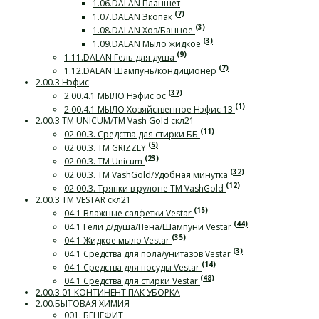
1.06.DALAN Планшет
(7)
1.07.DALAN Экопак
(3)
1.08.DALAN Хоз/Банное
(3)
1.09.DALAN Мыло жидкое
(9)
1.11.DALAN Гель для душа
(7)
1.12.DALAN Шампунь/кондиционер
2.00.3 Нэфис
(37)
2.00.4.1 МЫЛО Нэфис ос
(1)
2.00.4.1 МЫЛО Хозяйственное Нэфис 13
2.00.3 ТМ UNICUM/ТМ Vash Gold скл21
(11)
02.00.3. Средства для стирки ББ
(5)
02.00.3. ТМ GRIZZLY
(23)
02.00.3. ТМ Unicum
(32)
02.00.3. ТМ VashGold/Удобная минутка
(12)
02.00.3. Тряпки в рулоне ТМ VashGold
2.00.3 ТМ VESTAR скл21
(15)
04.1 Влажные салфетки Vestar
(44)
04.1 Гели д/душа/Пена/Шампуни Vestar
(35)
04.1 Жидкое мыло Vestar
(3)
04.1 Средства для пола/унитазов Vestar
(14)
04.1 Средства для посуды Vestar
(48)
04.1 Средства для стирки Vestar
2.00.3.01 КОНТИНЕНТ ПАК УБОРКА
2.00.БЫТОВАЯ ХИМИЯ
001. БЕНЕФИТ