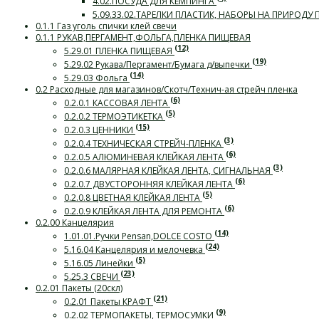
4.02.ПОСУДА ДЛЯ КЕМПИНГА
5.09.33.02.ТАРЕЛКИ ПЛАСТИК, НАБОРЫ НА ПРИРОДУ
0.1.1 Газ уголь спички клей свечи
0.1.1 РУКАВ,ПЕРГАМЕНТ,ФОЛЬГА,ПЛЕНКА ПИЩЕВАЯ
(12)
5.29.01 ПЛЕНКА ПИЩЕВАЯ
(19)
5.29.02 Рукава/Пергамент/Бумага д/выпечки
(14)
5.29.03 Фольга
0.2 Расходные для магазинов/Скотч/Технич-ая стрейч пленка
(6)
0.2.0.1 КАССОВАЯ ЛЕНТА
(5)
0.2.0.2 ТЕРМОЭТИКЕТКА
(15)
0.2.0.3 ЦЕННИКИ
(3)
0.2.0.4 ТЕХНИЧЕСКАЯ СТРЕЙЧ-ПЛЕНКА
(6)
0.2.0.5 АЛЮМИНЕВАЯ КЛЕЙКАЯ ЛЕНТА
(3)
0.2.0.6 МАЛЯРНАЯ КЛЕЙКАЯ ЛЕНТА, СИГНАЛЬНАЯ
(6)
0.2.0.7 ДВУСТОРОННЯЯ КЛЕЙКАЯ ЛЕНТА
(5)
0.2.0.8 ЦВЕТНАЯ КЛЕЙКАЯ ЛЕНТА
(6)
0.2.0.9 КЛЕЙКАЯ ЛЕНТА ДЛЯ РЕМОНТА
0.2.00 Канцелярия
(14)
1.01.01.Ручки Pensan,DOLCE COSTO
(24)
5.16.04 Канцелярия и мелочевка
(5)
5.16.05 Линейки
(23)
5.25.3 СВЕЧИ
0.2.01 Пакеты (20скл)
(21)
0.2.01 Пакеты КРАФТ
(9)
0.2.02 ТЕРМОПАКЕТЫ, ТЕРМОСУМКИ