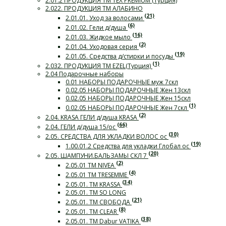
2.01.2 ПРОДУКЦИЯ ТМ TEX PREMIUM (Турция)
2.022. ПРОДУКЦИЯ ТМ АЛАБИНО
(21)
2.01.01. Уход за волосами
(6)
2.01.02. Гели д/душа
(16)
2.01.03. Жидкое мыло
(2)
2.01.04. Уходовая серия
(19)
2.01.05. Средства д/стирки и посуды
(1)
2.032. ПРОДУКЦИЯ ТМ EZEL(Турция)
2.04 Подарочные наборы
0.01 НАБОРЫ ПОДАРОЧНЫЕ муж 7скл
0.02.05 НАБОРЫ ПОДАРОЧНЫЕ Жен 13скл
0.02.05 НАБОРЫ ПОДАРОЧНЫЕ Жен 15скл
(1)
0.02.05 НАБОРЫ ПОДАРОЧНЫЕ Жен 7скл
(2)
2.04. KRASA ГЕЛИ д/душа KRASA
(66)
2.04. ГЕЛИ д/душа 15/ос
(30)
2.05. СРЕДСТВА ДЛЯ УКЛАДКИ ВОЛОС ос
(19)
1.00.01.2 Средства для укладки Глобал ос
(20)
2.05. ШАМПУНИ.БАЛЬЗАМЫ СКЛ 7
(2)
2.05.01 ТМ NIVEA
(4)
2.05.01 ТМ TRESEMME
(34)
2.05.01. ТМ KRASSA
2.05.01. ТМ SO LONG
(21)
2.05.01. ТМ СВОБОДА
(8)
2.05.01. ТМ CLEAR
(38)
2.05.01. ТМ Dabur VATIKA