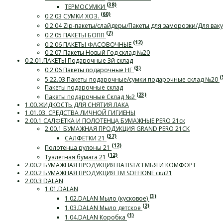
(38)
ТЕРМОСУМКИ
(60)
0.2.03 СУМКИ ХОЗ.
0.2.04 Zip-пакеты/слайдеры/Пакеты для заморозки/Для ва
(7)
0.2.05 ПАКЕТЫ БОПП
(12)
0.2.06 ПАКЕТЫ ФАСОВОЧНЫЕ
0.2.07 Пакеты Новый Год склад №20
0.2.01.ПАКЕТЫ Подарочные 3й склад
(3)
0.2.06 Пакеты подарочные НГ
(
5.22.03 Пакеты подарочные/сумки подарочные склад №20
Пакеты подарочные склад
(23)
Пакеты подарочные Склад №2
1.00.ЖИДКОСТЬ ДЛЯ СНЯТИЯ ЛАКА
1.01.03. СРЕДСТВА ЛИЧНОЙ ГИГИЕНЫ
2.00.1 САЛФЕТКА И ПОЛОТЕНЦА БУМАЖНЫЕ PERO 21ск
2.00.1 БУМАЖНАЯ ПРОДУКЦИЯ GRAND PERO 21СК
(37)
САЛФЕТКИ 21
(12)
Полотенца рулоны 21
(12)
Туалетная бумага 21
2.00.2 БУМАЖНАЯ ПРОДУКЦИЯ BATIST/СЕМЬЯ И КОМФОРТ
2.00.2 БУМАЖНАЯ ПРОДУКЦИЯ ТМ SOFFIONE скл21
2.00.3 DALAN
1.01.DALAN
(3)
1.02.DALAN Мыло (кусковое)
(2)
1.03.DALAN Мыло детское
(1)
1.04.DALAN Коробка