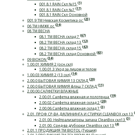
(1)
001.8.1 RAIN Скл №15
(17)
001.8.1 RAIN Скл №7
001.8.1 RAIN Скл Основной
(23)
001.9 ТМ Невская Косметика ос
(34)
06 ТМ НМЖК ос
08 ТМ ВЕСНА
(67)
08.1 ТМ ВЕСНА склад 7
(12)
08.2 ТМ ВЕСНА склад 13
(42)
08.2 ТМ ВЕСНА склад 15
(63)
08.2 ТМ ВЕСНА склад Основной
(34)
09 BIOKON
1.00.01 ХИМИЯ 2 (осн.скл)
1.00.01.3 Уход за лицом и телом
(14)
1.00.03 ХИМИЯ 2 (13 скл)
(20)
2.00.0 БЫТОВАЯ ХИМИЯ 13 СКЛАД
(11)
2.00.0 БЫТОВАЯ ХИМИЯ флэш 7 СКЛАД
2.00.00.САЛФЕТКИ ВЛАЖНЫЕ
(19)
2.00.01.Салфетка влажная и полотенца
(20)
2.00.02 Салфетка влажная склад 2
(3)
2.00.06.Салфетка влажная склад 7
2.01. ПРОФ СР-ВА Д/КЛИНИНГА И СТИРКИ СLEANBOX скл 13
(3)
2.01.00. Нейтрализаторы запаха CleanBox скл13
(4)
2.01.00. Сред-ва д/уборки CleanBox скл 13
2.01.1 ПРОДУКЦИЯ ТМ BIOTOL (Турция)