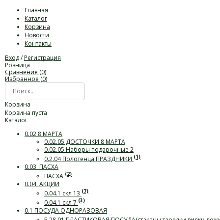
Главная
Каталог
Корзина
Новости
Контакты
Вход
/
Регистрация
Розница
Сравнение (
0
)
Избранное (
0
)
Корзина
Корзина пуста
Каталог
0.02 8 МАРТА
0.02.05 ДОСТОЧКИ 8 МАРТА
0.02.05 Наборы подарочные 2
(1)
0.2.04 Полотенца ПРАЗДНИКИ
0.03. ПАСХА
(2)
ПАСХА
0.04. АКЦИИ
(7)
0.04.1 скл 13
(3)
0.04.1 скл 7
0.1 ПОСУДА ОДНОРАЗОВАЯ
5.28.01 ПЛАСТИКОВАЯ ПОСУДА(стаканы,тарелки,вилки,лож