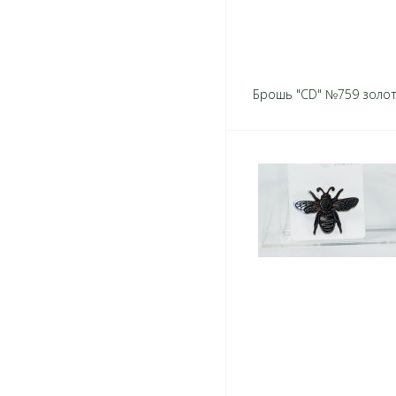
Брошь "CD" №759 золо