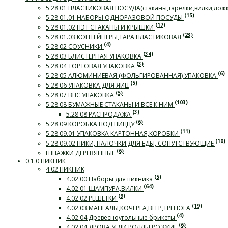
5.28.01 ПЛАСТИКОВАЯ ПОСУДА(стаканы,тарелки,вилки,лож
(15)
5.28.01.01 НАБОРЫ ОДНОРАЗОВОЙ ПОСУДЫ
(17)
5.28.01.02 ПЭТ СТАКАНЫ И КРЫШКИ
(23)
5.28.01.03 КОНТЕЙНЕРЫ,ТАРА ПЛАСТИКОВАЯ
(4)
5.28.02 СОУСНИКИ
(34)
5.28.03 БЛИСТЕРНАЯ УПАКОВКА
(3)
5.28.04 ТОРТОВАЯ УПАКОВКА
(6)
5.28.05 АЛЮМИНИЕВАЯ (ФОЛЬГИРОВАННАЯ) УПАКОВКА
(5)
5.28.06 УПАКОВКА ДЛЯ ЯИЦ
(5)
5.28.07 ВПС УПАКОВКА
(103)
5.28.08 БУМАЖНЫЕ СТАКАНЫ И ВСЕ К НИМ
(3)
5.28.08 РАСПРОДАЖА
(6)
5.28.09 КОРОБКА ПОД ПИЦЦУ
(11)
5.28.09.01 УПАКОВКА КАРТОННАЯ,КОРОБКИ
(10)
5.28.09.02 ПИКИ, ПАЛОЧКИ ДЛЯ ЕДЫ, СОПУТСТВУЮЩИЕ
(6)
ШПАЖКИ ДЕРЕВЯННЫЕ
0.1.0 ПИКНИК
4.02.ПИКНИК
(5)
4.02.00 Наборы для пикника
(64)
4.02.01.ШАМПУРА,ВИЛКИ
(9)
4.02.02.РЕШЕТКИ
(19)
4.02.03.МАНГАЛЫ,КОЧЕРГА,ВЕЕР,ТРЕНОГА
(4)
4.02.04 Древесноугольные брикеты
(6)
4.02.04.ДРОВА,УГЛИ,РОЛЛЫ,РОЗЖИГ