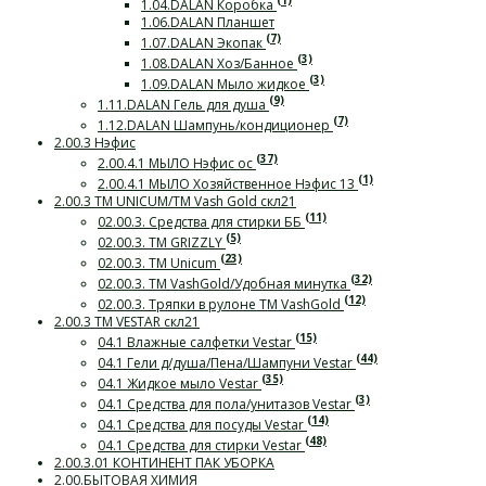
(1)
1.04.DALAN Коробка
1.06.DALAN Планшет
(7)
1.07.DALAN Экопак
(3)
1.08.DALAN Хоз/Банное
(3)
1.09.DALAN Мыло жидкое
(9)
1.11.DALAN Гель для душа
(7)
1.12.DALAN Шампунь/кондиционер
2.00.3 Нэфис
(37)
2.00.4.1 МЫЛО Нэфис ос
(1)
2.00.4.1 МЫЛО Хозяйственное Нэфис 13
2.00.3 ТМ UNICUM/ТМ Vash Gold скл21
(11)
02.00.3. Средства для стирки ББ
(5)
02.00.3. ТМ GRIZZLY
(23)
02.00.3. ТМ Unicum
(32)
02.00.3. ТМ VashGold/Удобная минутка
(12)
02.00.3. Тряпки в рулоне ТМ VashGold
2.00.3 ТМ VESTAR скл21
(15)
04.1 Влажные салфетки Vestar
(44)
04.1 Гели д/душа/Пена/Шампуни Vestar
(35)
04.1 Жидкое мыло Vestar
(3)
04.1 Средства для пола/унитазов Vestar
(14)
04.1 Средства для посуды Vestar
(48)
04.1 Средства для стирки Vestar
2.00.3.01 КОНТИНЕНТ ПАК УБОРКА
2.00.БЫТОВАЯ ХИМИЯ