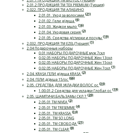
2.01.1 ПРОДУКЦИЯ ТМ BIOTOL (Турция)
2.01.2 ПРОДУКЦИЯ ТМ TEX PREMIUM (Турция)
2.022. ПРОДУКЦИЯ ТМ АЛАБИНО
(21)
2.01.01. Уход за волосами
(6)
2.01.02. Гели д/душа
(16)
2.01.03. Жидкое мыло
(2)
2.01.04. Уходовая серия
(19)
2.01.05. Средства д/стирки и посуды
(1)
2.032. ПРОДУКЦИЯ ТМ EZEL(Турция)
2.04 Подарочные наборы
0.01 НАБОРЫ ПОДАРОЧНЫЕ муж 7скл
0.02.05 НАБОРЫ ПОДАРОЧНЫЕ Жен 13скл
0.02.05 НАБОРЫ ПОДАРОЧНЫЕ Жен 15скл
(1)
0.02.05 НАБОРЫ ПОДАРОЧНЫЕ Жен 7скл
(2)
2.04. KRASA ГЕЛИ д/душа KRASA
(66)
2.04. ГЕЛИ д/душа 15/ос
(30)
2.05. СРЕДСТВА ДЛЯ УКЛАДКИ ВОЛОС ос
(19)
1.00.01.2 Средства для укладки Глобал ос
(20)
2.05. ШАМПУНИ.БАЛЬЗАМЫ СКЛ 7
(2)
2.05.01 ТМ NIVEA
(4)
2.05.01 ТМ TRESEMME
(34)
2.05.01. ТМ KRASSA
2.05.01. ТМ SO LONG
(21)
2.05.01. ТМ СВОБОДА
(8)
2.05.01. ТМ CLEAR