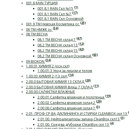
001.8 RAIN ТУРЦИЯ
(1)
001.8.1 RAIN Скл №15
(17)
001.8.1 RAIN Скл №7
001.8.1 RAIN Скл Основной
(23)
001.9 ТМ Невская Косметика ос
(34)
06 ТМ НМЖК ос
08 ТМ ВЕСНА
(67)
08.1 ТМ ВЕСНА склад 7
(12)
08.2 ТМ ВЕСНА склад 13
(42)
08.2 ТМ ВЕСНА склад 15
(63)
08.2 ТМ ВЕСНА склад Основной
(34)
09 BIOKON
1.00.01 ХИМИЯ 2 (осн.скл)
1.00.01.3 Уход за лицом и телом
(14)
1.00.03 ХИМИЯ 2 (13 скл)
(20)
2.00.0 БЫТОВАЯ ХИМИЯ 13 СКЛАД
(11)
2.00.0 БЫТОВАЯ ХИМИЯ флэш 7 СКЛАД
2.00.00.САЛФЕТКИ ВЛАЖНЫЕ
(19)
2.00.01.Салфетка влажная и полотенца
(20)
2.00.02 Салфетка влажная склад 2
(3)
2.00.06.Салфетка влажная склад 7
2.01. ПРОФ СР-ВА Д/КЛИНИНГА И СТИРКИ СLEANBOX скл 13
(3)
2.01.00. Нейтрализаторы запаха CleanBox скл13
(4)
2.01.00. Сред-ва д/уборки CleanBox скл 13