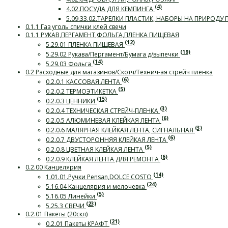
(4)
4.02.ПОСУДА ДЛЯ КЕМПИНГА
5.09.33.02.ТАРЕЛКИ ПЛАСТИК, НАБОРЫ НА ПРИРОДУ
0.1.1 Газ уголь спички клей свечи
0.1.1 РУКАВ,ПЕРГАМЕНТ,ФОЛЬГА,ПЛЕНКА ПИЩЕВАЯ
(12)
5.29.01 ПЛЕНКА ПИЩЕВАЯ
(19)
5.29.02 Рукава/Пергамент/Бумага д/выпечки
(14)
5.29.03 Фольга
0.2 Расходные для магазинов/Скотч/Технич-ая стрейч пленка
(6)
0.2.0.1 КАССОВАЯ ЛЕНТА
(5)
0.2.0.2 ТЕРМОЭТИКЕТКА
(15)
0.2.0.3 ЦЕННИКИ
(3)
0.2.0.4 ТЕХНИЧЕСКАЯ СТРЕЙЧ-ПЛЕНКА
(6)
0.2.0.5 АЛЮМИНЕВАЯ КЛЕЙКАЯ ЛЕНТА
(3)
0.2.0.6 МАЛЯРНАЯ КЛЕЙКАЯ ЛЕНТА, СИГНАЛЬНАЯ
(6)
0.2.0.7 ДВУСТОРОННЯЯ КЛЕЙКАЯ ЛЕНТА
(5)
0.2.0.8 ЦВЕТНАЯ КЛЕЙКАЯ ЛЕНТА
(6)
0.2.0.9 КЛЕЙКАЯ ЛЕНТА ДЛЯ РЕМОНТА
0.2.00 Канцелярия
(14)
1.01.01.Ручки Pensan,DOLCE COSTO
(24)
5.16.04 Канцелярия и мелочевка
(5)
5.16.05 Линейки
(23)
5.25.3 СВЕЧИ
0.2.01 Пакеты (20скл)
(21)
0.2.01 Пакеты КРАФТ