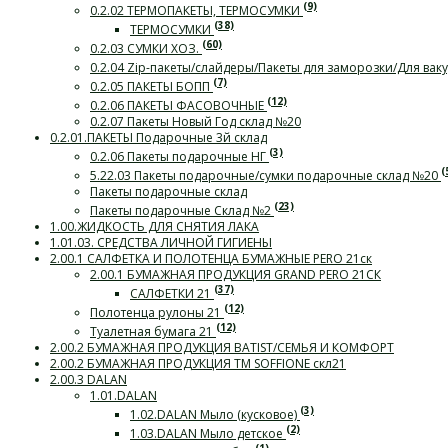
(9)
0.2.02 ТЕРМОПАКЕТЫ, ТЕРМОСУМКИ
(38)
ТЕРМОСУМКИ
(60)
0.2.03 СУМКИ ХОЗ.
0.2.04 Zip-пакеты/слайдеры/Пакеты для заморозки/Для ва
(7)
0.2.05 ПАКЕТЫ БОПП
(12)
0.2.06 ПАКЕТЫ ФАСОВОЧНЫЕ
0.2.07 Пакеты Новый Год склад №20
0.2.01.ПАКЕТЫ Подарочные 3й склад
(3)
0.2.06 Пакеты подарочные НГ
(
5.22.03 Пакеты подарочные/сумки подарочные склад №20
Пакеты подарочные склад
(23)
Пакеты подарочные Склад №2
1.00.ЖИДКОСТЬ ДЛЯ СНЯТИЯ ЛАКА
1.01.03. СРЕДСТВА ЛИЧНОЙ ГИГИЕНЫ
2.00.1 САЛФЕТКА И ПОЛОТЕНЦА БУМАЖНЫЕ PERO 21ск
2.00.1 БУМАЖНАЯ ПРОДУКЦИЯ GRAND PERO 21СК
(37)
САЛФЕТКИ 21
(12)
Полотенца рулоны 21
(12)
Туалетная бумага 21
2.00.2 БУМАЖНАЯ ПРОДУКЦИЯ BATIST/СЕМЬЯ И КОМФОРТ
2.00.2 БУМАЖНАЯ ПРОДУКЦИЯ ТМ SOFFIONE скл21
2.00.3 DALAN
1.01.DALAN
(3)
1.02.DALAN Мыло (кусковое)
(2)
1.03.DALAN Мыло детское