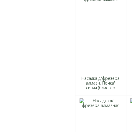
Насадка д/фрезера
алмазн."Почка"
синяя (блистер
10шт)