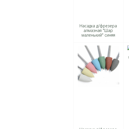
Насадка д/фрезера
алмазная "Шар
маленький" синяя
блистер 10шт