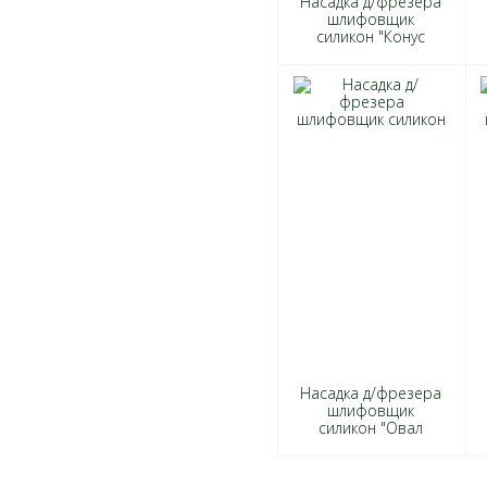
Насадка д/фрезера
шлифовщик
силикон "Конус
большой" розовый
блистер 10шт
Насадка д/фрезера
шлифовщик
силикон "Овал
большой" розовый
блистер 10шт