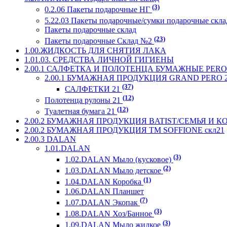
(3)
0.2.06 Пакеты подарочные НГ
5.22.03 Пакеты подарочные/сумки подарочные скл
Пакеты подарочные склад
(23)
Пакеты подарочные Склад №2
1.00.ЖИДКОСТЬ ДЛЯ СНЯТИЯ ЛАКА
1.01.03. СРЕДСТВА ЛИЧНОЙ ГИГИЕНЫ
2.00.1 САЛФЕТКА И ПОЛОТЕНЦА БУМАЖНЫЕ PERO 
2.00.1 БУМАЖНАЯ ПРОДУКЦИЯ GRAND PERO 
(37)
САЛФЕТКИ 21
(12)
Полотенца рулоны 21
(12)
Туалетная бумага 21
2.00.2 БУМАЖНАЯ ПРОДУКЦИЯ BATIST/СЕМЬЯ И 
2.00.2 БУМАЖНАЯ ПРОДУКЦИЯ ТМ SOFFIONE скл21
2.00.3 DALAN
1.01.DALAN
(3)
1.02.DALAN Мыло (кусковое)
(2)
1.03.DALAN Мыло детское
(1)
1.04.DALAN Коробка
1.06.DALAN Планшет
(7)
1.07.DALAN Экопак
(3)
1.08.DALAN Хоз/Банное
(3)
1.09.DALAN Мыло жидкое