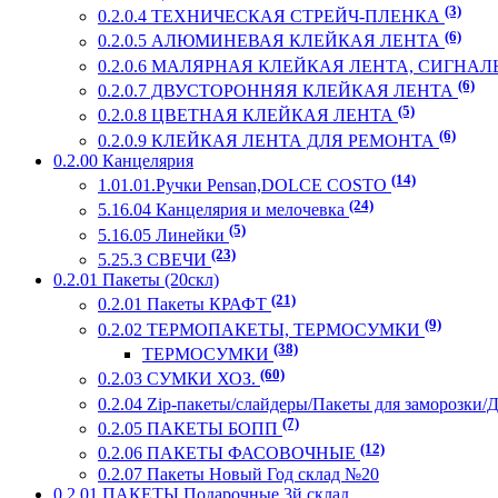
(3)
0.2.0.4 ТЕХНИЧЕСКАЯ СТРЕЙЧ-ПЛЕНКА
(6)
0.2.0.5 АЛЮМИНЕВАЯ КЛЕЙКАЯ ЛЕНТА
0.2.0.6 МАЛЯРНАЯ КЛЕЙКАЯ ЛЕНТА, СИГНА
(6)
0.2.0.7 ДВУСТОРОННЯЯ КЛЕЙКАЯ ЛЕНТА
(5)
0.2.0.8 ЦВЕТНАЯ КЛЕЙКАЯ ЛЕНТА
(6)
0.2.0.9 КЛЕЙКАЯ ЛЕНТА ДЛЯ РЕМОНТА
0.2.00 Канцелярия
(14)
1.01.01.Ручки Pensan,DOLCE COSTO
(24)
5.16.04 Канцелярия и мелочевка
(5)
5.16.05 Линейки
(23)
5.25.3 СВЕЧИ
0.2.01 Пакеты (20скл)
(21)
0.2.01 Пакеты КРАФТ
(9)
0.2.02 ТЕРМОПАКЕТЫ, ТЕРМОСУМКИ
(38)
ТЕРМОСУМКИ
(60)
0.2.03 СУМКИ ХОЗ.
0.2.04 Zip-пакеты/слайдеры/Пакеты для заморозки/
(7)
0.2.05 ПАКЕТЫ БОПП
(12)
0.2.06 ПАКЕТЫ ФАСОВОЧНЫЕ
0.2.07 Пакеты Новый Год склад №20
0.2.01.ПАКЕТЫ Подарочные 3й склад