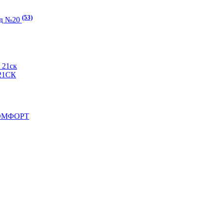
(53)
ад №20
21ск
21СК
КОМФОРТ