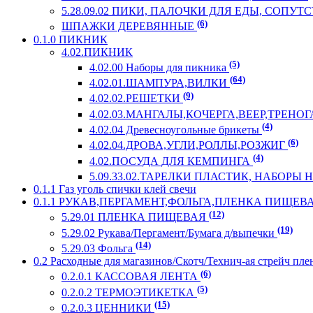
5.28.09.02 ПИКИ, ПАЛОЧКИ ДЛЯ ЕДЫ, СОП
(6)
ШПАЖКИ ДЕРЕВЯННЫЕ
0.1.0 ПИКНИК
4.02.ПИКНИК
(5)
4.02.00 Наборы для пикника
(64)
4.02.01.ШАМПУРА,ВИЛКИ
(9)
4.02.02.РЕШЕТКИ
4.02.03.МАНГАЛЫ,КОЧЕРГА,ВЕЕР,ТРЕНО
(4)
4.02.04 Древесноугольные брикеты
(6)
4.02.04.ДРОВА,УГЛИ,РОЛЛЫ,РОЗЖИГ
(4)
4.02.ПОСУДА ДЛЯ КЕМПИНГА
5.09.33.02.ТАРЕЛКИ ПЛАСТИК, НАБОРЫ
0.1.1 Газ уголь спички клей свечи
0.1.1 РУКАВ,ПЕРГАМЕНТ,ФОЛЬГА,ПЛЕНКА ПИЩЕВ
(12)
5.29.01 ПЛЕНКА ПИЩЕВАЯ
(19)
5.29.02 Рукава/Пергамент/Бумага д/выпечки
(14)
5.29.03 Фольга
0.2 Расходные для магазинов/Скотч/Технич-ая стрейч пле
(6)
0.2.0.1 КАССОВАЯ ЛЕНТА
(5)
0.2.0.2 ТЕРМОЭТИКЕТКА
(15)
0.2.0.3 ЦЕННИКИ