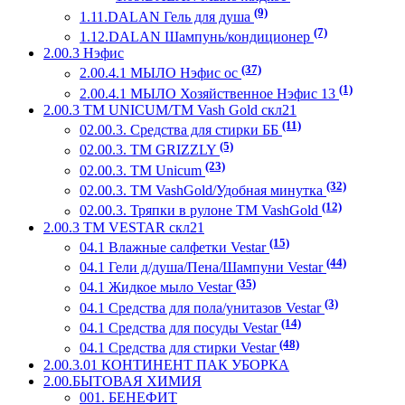
(9)
1.11.DALAN Гель для душа
(7)
1.12.DALAN Шампунь/кондиционер
2.00.3 Нэфис
(37)
2.00.4.1 МЫЛО Нэфис ос
(1)
2.00.4.1 МЫЛО Хозяйственное Нэфис 13
2.00.3 ТМ UNICUM/ТМ Vash Gold скл21
(11)
02.00.3. Средства для стирки ББ
(5)
02.00.3. ТМ GRIZZLY
(23)
02.00.3. ТМ Unicum
(32)
02.00.3. ТМ VashGold/Удобная минутка
(12)
02.00.3. Тряпки в рулоне ТМ VashGold
2.00.3 ТМ VESTAR скл21
(15)
04.1 Влажные салфетки Vestar
(44)
04.1 Гели д/душа/Пена/Шампуни Vestar
(35)
04.1 Жидкое мыло Vestar
(3)
04.1 Средства для пола/унитазов Vestar
(14)
04.1 Средства для посуды Vestar
(48)
04.1 Средства для стирки Vestar
2.00.3.01 КОНТИНЕНТ ПАК УБОРКА
2.00.БЫТОВАЯ ХИМИЯ
001. БЕНЕФИТ