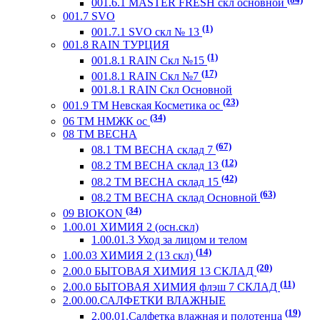
001.6.1 MASTER FRESH скл основной
001.7 SVO
(1)
001.7.1 SVO скл № 13
001.8 RAIN ТУРЦИЯ
(1)
001.8.1 RAIN Скл №15
(17)
001.8.1 RAIN Скл №7
001.8.1 RAIN Скл Основной
(23)
001.9 ТМ Невская Косметика ос
(34)
06 ТМ НМЖК ос
08 ТМ ВЕСНА
(67)
08.1 ТМ ВЕСНА склад 7
(12)
08.2 ТМ ВЕСНА склад 13
(42)
08.2 ТМ ВЕСНА склад 15
(63)
08.2 ТМ ВЕСНА склад Основной
(34)
09 BIOKON
1.00.01 ХИМИЯ 2 (осн.скл)
1.00.01.3 Уход за лицом и телом
(14)
1.00.03 ХИМИЯ 2 (13 скл)
(20)
2.00.0 БЫТОВАЯ ХИМИЯ 13 СКЛАД
(11)
2.00.0 БЫТОВАЯ ХИМИЯ флэш 7 СКЛАД
2.00.00.САЛФЕТКИ ВЛАЖНЫЕ
(19)
2.00.01.Салфетка влажная и полотенца