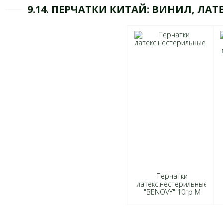
9.14. ПЕРЧАТКИ КИТАЙ: ВИНИЛ, ЛАТ
Перчатки
латекс.нестерильные
"ВENOVY" 10гр M
голубой ((прод по 25)
6819 "$" *(,
01.03.2030)*