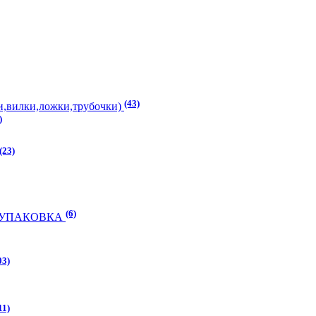
(43)
,вилки,ложки,трубочки)
)
(23)
(6)
) УПАКОВКА
03)
11)