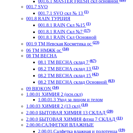
001.6.1 MASTER FRESH скл основной
001.7 SVO
(1)
001.7.1 SVO скл № 13
001.8 RAIN ТУРЦИЯ
(1)
001.8.1 RAIN Скл №15
(17)
001.8.1 RAIN Скл №7
001.8.1 RAIN Скл Основной
(23)
001.9 ТМ Невская Косметика ос
(34)
06 ТМ НМЖК ос
08 ТМ ВЕСНА
(67)
08.1 ТМ ВЕСНА склад 7
(12)
08.2 ТМ ВЕСНА склад 13
(42)
08.2 ТМ ВЕСНА склад 15
(63)
08.2 ТМ ВЕСНА склад Основной
(34)
09 BIOKON
1.00.01 ХИМИЯ 2 (осн.скл)
1.00.01.3 Уход за лицом и телом
(14)
1.00.03 ХИМИЯ 2 (13 скл)
(20)
2.00.0 БЫТОВАЯ ХИМИЯ 13 СКЛАД
(11)
2.00.0 БЫТОВАЯ ХИМИЯ флэш 7 СКЛАД
2.00.00.САЛФЕТКИ ВЛАЖНЫЕ
(19)
2.00.01.Салфетка влажная и полотенца