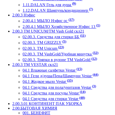
(9)
1.11.DALAN Гель для душа
(7)
1.12.DALAN Шампунь/кондиционер
2.00.3 Нэфис
(37)
2.00.4.1 МЫЛО Нэфис ос
(1)
2.00.4.1 МЫЛО Хозяйственное Нэфис 13
2.00.3 ТМ UNICUM/ТМ Vash Gold скл21
(11)
02.00.3. Средства для стирки ББ
(5)
02.00.3. ТМ GRIZZLY
(23)
02.00.3. ТМ Unicum
(32)
02.00.3. ТМ VashGold/Удобная минутка
(12)
02.00.3. Тряпки в рулоне ТМ VashGold
2.00.3 ТМ VESTAR скл21
(15)
04.1 Влажные салфетки Vestar
(44)
04.1 Гели д/душа/Пена/Шампуни Vestar
(35)
04.1 Жидкое мыло Vestar
(3)
04.1 Средства для пола/унитазов Vestar
(14)
04.1 Средства для посуды Vestar
(48)
04.1 Средства для стирки Vestar
2.00.3.01 КОНТИНЕНТ ПАК УБОРКА
2.00.БЫТОВАЯ ХИМИЯ
001. БЕНЕФИТ