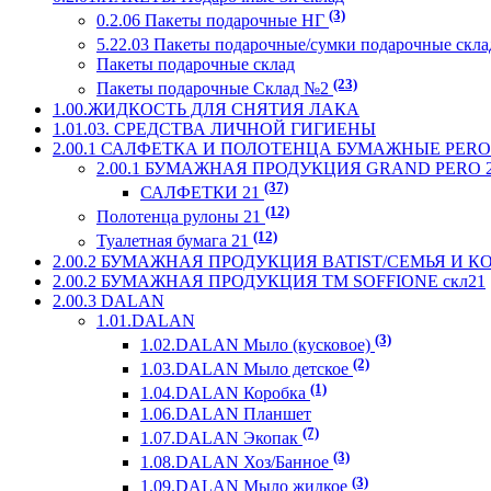
(3)
0.2.06 Пакеты подарочные НГ
5.22.03 Пакеты подарочные/сумки подарочные скл
Пакеты подарочные склад
(23)
Пакеты подарочные Склад №2
1.00.ЖИДКОСТЬ ДЛЯ СНЯТИЯ ЛАКА
1.01.03. СРЕДСТВА ЛИЧНОЙ ГИГИЕНЫ
2.00.1 САЛФЕТКА И ПОЛОТЕНЦА БУМАЖНЫЕ PERO 
2.00.1 БУМАЖНАЯ ПРОДУКЦИЯ GRAND PERO 
(37)
САЛФЕТКИ 21
(12)
Полотенца рулоны 21
(12)
Туалетная бумага 21
2.00.2 БУМАЖНАЯ ПРОДУКЦИЯ BATIST/СЕМЬЯ И 
2.00.2 БУМАЖНАЯ ПРОДУКЦИЯ ТМ SOFFIONE скл21
2.00.3 DALAN
1.01.DALAN
(3)
1.02.DALAN Мыло (кусковое)
(2)
1.03.DALAN Мыло детское
(1)
1.04.DALAN Коробка
1.06.DALAN Планшет
(7)
1.07.DALAN Экопак
(3)
1.08.DALAN Хоз/Банное
(3)
1.09.DALAN Мыло жидкое