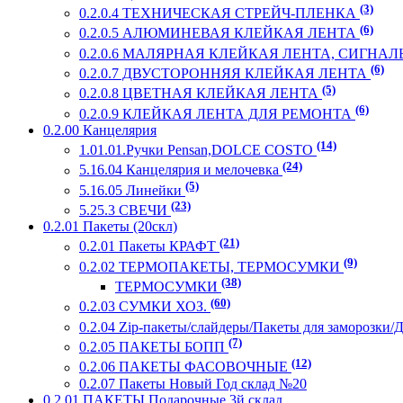
(3)
0.2.0.4 ТЕХНИЧЕСКАЯ СТРЕЙЧ-ПЛЕНКА
(6)
0.2.0.5 АЛЮМИНЕВАЯ КЛЕЙКАЯ ЛЕНТА
0.2.0.6 МАЛЯРНАЯ КЛЕЙКАЯ ЛЕНТА, СИГНА
(6)
0.2.0.7 ДВУСТОРОННЯЯ КЛЕЙКАЯ ЛЕНТА
(5)
0.2.0.8 ЦВЕТНАЯ КЛЕЙКАЯ ЛЕНТА
(6)
0.2.0.9 КЛЕЙКАЯ ЛЕНТА ДЛЯ РЕМОНТА
0.2.00 Канцелярия
(14)
1.01.01.Ручки Pensan,DOLCE COSTO
(24)
5.16.04 Канцелярия и мелочевка
(5)
5.16.05 Линейки
(23)
5.25.3 СВЕЧИ
0.2.01 Пакеты (20скл)
(21)
0.2.01 Пакеты КРАФТ
(9)
0.2.02 ТЕРМОПАКЕТЫ, ТЕРМОСУМКИ
(38)
ТЕРМОСУМКИ
(60)
0.2.03 СУМКИ ХОЗ.
0.2.04 Zip-пакеты/слайдеры/Пакеты для заморозки/
(7)
0.2.05 ПАКЕТЫ БОПП
(12)
0.2.06 ПАКЕТЫ ФАСОВОЧНЫЕ
0.2.07 Пакеты Новый Год склад №20
0.2.01.ПАКЕТЫ Подарочные 3й склад