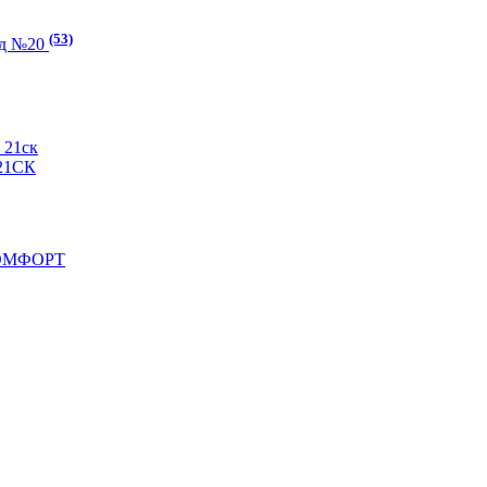
(53)
ад №20
21ск
21СК
КОМФОРТ