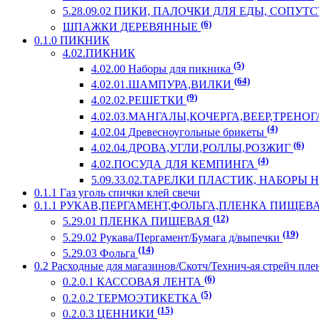
5.28.09.02 ПИКИ, ПАЛОЧКИ ДЛЯ ЕДЫ, СОП
(6)
ШПАЖКИ ДЕРЕВЯННЫЕ
0.1.0 ПИКНИК
4.02.ПИКНИК
(5)
4.02.00 Наборы для пикника
(64)
4.02.01.ШАМПУРА,ВИЛКИ
(9)
4.02.02.РЕШЕТКИ
4.02.03.МАНГАЛЫ,КОЧЕРГА,ВЕЕР,ТРЕНО
(4)
4.02.04 Древесноугольные брикеты
(6)
4.02.04.ДРОВА,УГЛИ,РОЛЛЫ,РОЗЖИГ
(4)
4.02.ПОСУДА ДЛЯ КЕМПИНГА
5.09.33.02.ТАРЕЛКИ ПЛАСТИК, НАБОРЫ
0.1.1 Газ уголь спички клей свечи
0.1.1 РУКАВ,ПЕРГАМЕНТ,ФОЛЬГА,ПЛЕНКА ПИЩЕВ
(12)
5.29.01 ПЛЕНКА ПИЩЕВАЯ
(19)
5.29.02 Рукава/Пергамент/Бумага д/выпечки
(14)
5.29.03 Фольга
0.2 Расходные для магазинов/Скотч/Технич-ая стрейч пле
(6)
0.2.0.1 КАССОВАЯ ЛЕНТА
(5)
0.2.0.2 ТЕРМОЭТИКЕТКА
(15)
0.2.0.3 ЦЕННИКИ