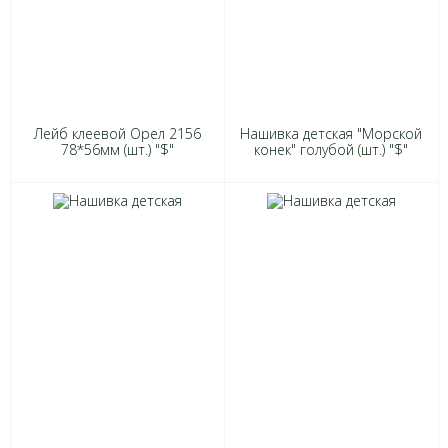
Лейб клеевой Орел 2156
Нашивка детская "Морской
78*56мм (шт.) "$"
конек" голубой (шт.) "$"