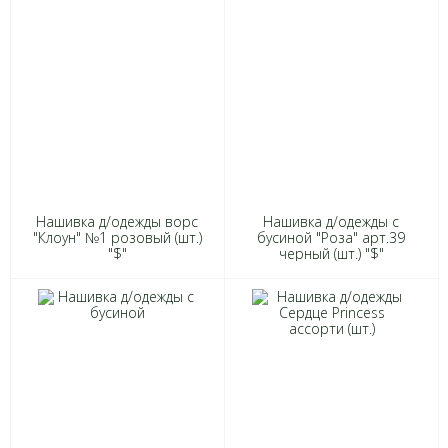
Нашивка д/одежды ворс
Нашивка д/одежды с
"Клоун" №1 розовый (шт.)
бусиной "Роза" арт.39
"$"
черный (шт.) "$"