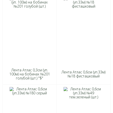
Лента Атлас 0,3см (уп.
Лента Атлас 0,6см (уп.33м)
100м) на бобинах №201
№18 фисташковый
голубой (шт.) "$"