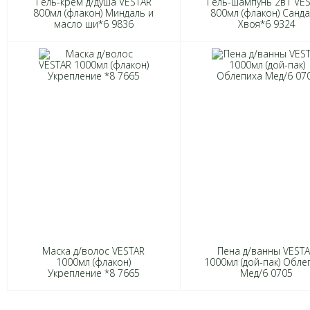
Гель-крем д/душа VESTAR
Гель-шампунь 2в1 VE
800мл (флакон) Миндаль и
800мл (флакон) Санда
масло ши*6 9836
Хвоя*6 9324
Маска д/волос VESTAR
Пена д/ванны VEST
1000мл (флакон)
1000мл (дой-пак) Обле
Укрепление *8 7665
Мед/6 0705